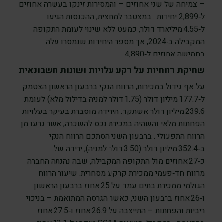
– צמיחה של שני אחוזים – והמסירות זינקו בעשרה אחוזים
ל‑2,899 יחידות . במצטבר למחצית, ההכנסות הגיעו
ל‑4.55 מיליארד דולר, כמעט ללא שינוי לעומת התקופה
המקבילה ב‑2024, אך מספר היחידות שנמסרו עלה
בחמישה אחוזים ל‑4,890.
שחיקת רווחיות על רקע עלויות ושונות חשבונאית
על אף גידול במכירות, הרווח הנקי ברבעון הראשון הצטמק
ל‑177.7 מיליון דולר (1.75 דולר למניה בדילול מלא) לעומת
239.6 מיליון דולר אשתקד. הירידה מוסברת בעיקר בעלויות
הפחתות מלאי והשהיה במכירת נכס להשכרה, אשר גרעו מן
הרווח התפעולי . ברבעון השני הסתכם הרווח הנקי
ב‑352.4 מיליון דולר (3.50 דולר למניה), ירידה של
כ‑27 אחוזים מול התקופה המקבילה, שבה נהנתה החברה
מרווח חד‑פעמי ממכירת קרקע מסחרית. שיעור הרווח
הגולמי ממכירת בתים עמד על 25 אחוז ברבעון הראשון
ו‑26 אחוז ברבעון השני, כאשר הגרסה המתואמת – בניכוי
ריביות והפחתות – התייצבה על 26.9 אחוז ו‑27.5 אחוז