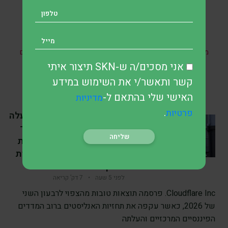
* אין במאמר זה, בחלקו או במלואו, כל הבטחה להשגת תשואות
מהשקעות ואין האמור בו מהווה ייעוץ מקצועי לבצע השקעות בתחום
כזה או אחר.
אני מסכים/ה ש-SKN תיצור איתי
קשר ותאשר/י את השימוש במידע
האישי שלי בהתאם ל-
מדיניות
.
פרטיות
SKN | קלאודפלייר מעלה
את התחזית השנתית לאחר
שהכתה את התחזיות בזכות
ביקוש חזק לבינה מלאכותית
וללקוחות ארגוניים
לפני 5 שעה
•
7 דק’ קריאה
Cloudflare Inc. פרסמה תוצאות טובות מהצפוי לרבעון השני
של 2026, כאשר עקפה את תחזיות האנליסטים ברוב המדדים
הפיננסיים המרכזיים והעלתה