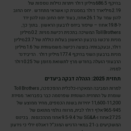
בהיקף 686.5 מיליון דולר ויתרות נזילות נוספות של
2.19 מיליארד דולר במסגרת קו אשראי מתחדש . יחס החוב
להון עמד על 26.1 אחוז, בעוד יחס החוב‑נטו להון ירד
ל‑19.8 אחוז – שיפור ביחס לרבעון הראשון . בתוך כך,
Toll Brothers המשיכה בתכנית רכישת מניות: 0.2 מיליון
מניות נרכשו ברבעון הראשון בעלות כוללת של 23.7 מיליון
דולר, ובעקבותיה בוצעה רכישה משמעותית של 1.6 מיליון
מניות ברבעון השני בהיקף 177.4 מיליון דולר . הדיבידנד
הרבעוני הועלה בחודש מרץ לתשואת מזומן של 0.25 דולר
למניה .
תחזית 2025: הנהלה דבקה ביעדים
למרות הסביבה המאקרו‑כלכלית ההפכפכה, Toll Brothers
שומרת על התחזית השנתית שפרסמה כבר בפברואר: מסירת
11,200‑11,600 יחידות בשנת הכספים, מחיר ממוצע של
945‑965 אלף דולר לבית, מרווח גולמי מתואם של
27.25 אחוז ו‑SG&A של 9.4‑9.5 אחוז מההכנסות . בכינוס
המשקיעים ב‑21 במאי הדגיש המנכ”ל דאגלס ירלי כי גירעון