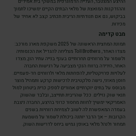
ההיצע המצטבר, העלייה הדמוגרפית במשקי בית אמידים
וההזדקנות המואצת של מלאי הבתים הקיים ימשיכו לתמוך
בביקוש, גם אם תנודתיות הריבית תכתיב קצב לא אחיד של
מכירות.
מבט קדימה
תמונת המחצית הראשונה של 2025 משקפת מארג מורכב:
מצדו האחד, Toll Brothers מצליחה להגדיל את הכנסותיה
ולשמור על מרווחים תחרותיים בענף בנייה עתיר הון; מצדו
האחר, הירידה ברווח הנקי מצביעה על רגישות החברה
לעלויות פרויקטליות, להפחתות מלאי ולרווחים חד‑פעמיים.
חוסן מאזני, גישה סלקטיבית לרכישות קרקע ותמהיל מוצר
מבוסס על בתים יוקרתיים אמורים לספק כרית ביטחון למול
תנאי שוק נזילים. ככל שהריבית תתייצב, ובלבד שהשוק
האמריקאי ימשיך לחוות מחסור כרוני בהיצע, החברה ניצבת
בעמדה המאפשרת לה לשוב לצמיחת רווחיות בשנים
הקרובות – אך הדבר יותנה ביכולת לשמור על משמעת
תמחור ולנהל מלאי באופן גמיש ביחס לדרישות השוק.