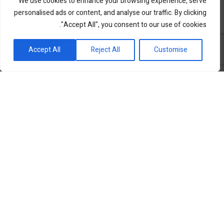
We use cookies to enhance your browsing experience, serve
personalised ads or content, and analyse our traffic. By clicking
"Accept All", you consent to our use of cookies.
פורטל השקעות וחדשנות
Accept All
Reject All
Customise
שוק ההון
סקירות שוק
נדל”ן ואלטרנטיב