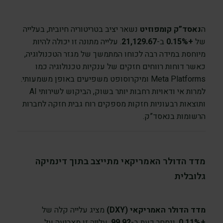
ה
נאסד”ק קומפוזיט
נשאר יציב בטריטוריה חיובית, בעלייה
של
+0.15%
ב-
21,129.67
. עלייה מתונה זו יכולה להיות
מיוחסת במידה רבה לכוחו המתמשך של מגזר הטכנולוגיה,
כאשר דוחות רווחים חזקים של ענקיות טכנולוגיה כמו
Meta Platforms ומיקרוסופט משפיעים באופן משמעותי.
למרות אי ודאויות רחבות יותר בשוק, הביקוש לשירותי AI
ותוצאות רבעוניות חזקות מספקים רוח גבית חזקה לחברות
הרשומות בנאסד”ק.
מדד הדולר האמריקאי מתייצב בתוך דינמיקה
גלובלית
מדד הדולר האמריקאי (DXY)
מציג עלייה קלה של
+0.11%
, ונסחר כעת ב-
99.92
. עלייה זו מצביעה על