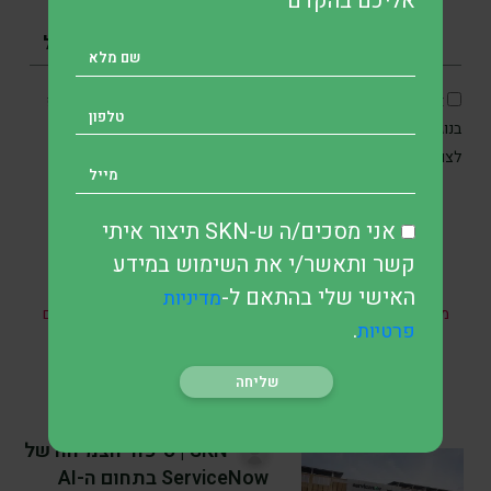
אליכם בהקדם
אני מסכים/ה כי SKN תיצור איתי קשר בטלפון, בדוא״ל ובוואטסאפ
בנוגע לפנייתי, וכן מאשר/ת את איסוף והשימוש במידע האישי שלי
מדיניות הפרטיות
לצורכי תקשורת ושירות בהתאם ל
.
אני מסכים/ה ש-SKN תיצור איתי
קשר ותאשר/י את השימוש במידע
* אין במאמר זה, בחלקו או במלואו, כל הבטחה להשגת תשואות
האישי שלי בהתאם ל-
מדיניות
מהשקעות ואין האמור בו מהווה ייעוץ מקצועי לבצע השקעות בתחום
.
פרטיות
כזה או אחר.
SKN | סיפור הצמיחה של
ServiceNow בתחום ה-AI