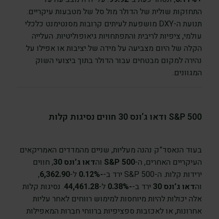
התחזקות שולית של הדולר מול סל של מטבעות עיקריים.
תנועת ה-DXY מושפעת לעיתים קרובות מסנטימנט כלכלי
עולמי, ציפיות לריבית והתפתחויות גיאופוליטיות. העלייה
הקלה של היום מצביעה על מידה של יציבות או אפילו על
נהירה למקום מבטחים עבור הדולר בתוך ביצועי השוק
המגוונים.
S&P 500 ודאו ג’ונס 30 חווים נסיגות קלות
בעוד הנאסד”ק נהנה מעליות, שניים מהמדדים האמריקאים
העיקריים האחרים, ה-
S&P 500
וה
דאו ג’ונס 30
, חווים
ירידות קלות. ה-S&P 500 ירד ב-
-0.12%
ל-
6,362.90
,
וה
דאו ג’ונס 30
ירד ב-
-0.38%
ל-
44,461.28
. נסיגות קלות
אלה יכולות להיות מיוחסות למימוש רווחים לאחר עליות
אחרונות, או לאכזבות ספציפיות ברווחי חברות המאפילות