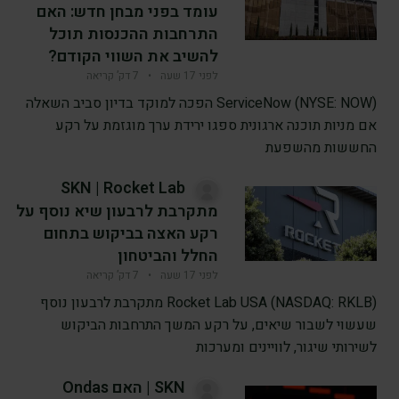
עומד בפני מבחן חדש: האם
התרחבות ההכנסות תוכל
להשיב את השווי הקודם?
לפני 17 שעה
•
7 דק’ קריאה
ServiceNow (NYSE: NOW) הפכה למוקד בדיון סביב השאלה
אם מניות תוכנה ארגונית ספגו ירידת ערך מוגזמת על רקע
החששות מהשפעת
SKN | Rocket Lab
מתקרבת לרבעון שיא נוסף על
רקע האצה בביקוש בתחום
החלל והביטחון
לפני 17 שעה
•
7 דק’ קריאה
Rocket Lab USA (NASDAQ: RKLB) מתקרבת לרבעון נוסף
שעשוי לשבור שיאים, על רקע המשך התרחבות הביקוש
לשירותי שיגור, לוויינים ומערכות
SKN | האם Ondas