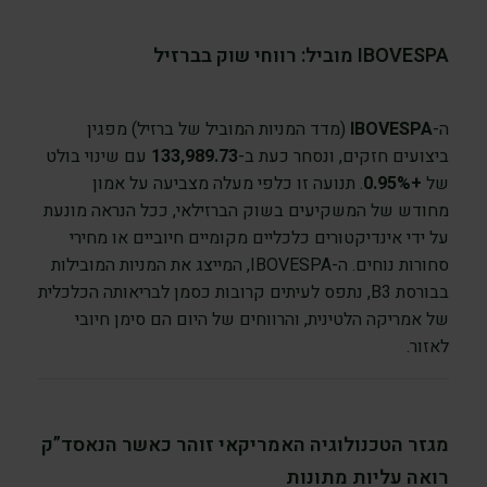
IBOVESPA מוביל: רווחי שוק בברזיל
ה-
IBOVESPA
(מדד המניות המוביל של ברזיל) מפגין
ביצועים חזקים, ונסחר כעת ב-
133,989.73
עם שינוי בולט
של
+0.95%
. תנועה זו כלפי מעלה מצביעה על אמון
מחודש של המשקיעים בשוק הברזילאי, ככל הנראה מונעת
על ידי אינדיקטורים כלכליים מקומיים חיוביים או מחירי
סחורות נוחים. ה-IBOVESPA, המייצג את המניות המובילות
בבורסת B3, נתפס לעיתים קרובות כסמן לבריאותה הכלכלית
של אמריקה הלטינית, והרווחים של היום הם סימן חיובי
לאזור.
מגזר הטכנולוגיה האמריקאי זוהר כאשר הנאסד”ק
רואה עליות מתונות