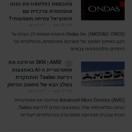
מתבססת כפלטפורמת הגנה
אוטונומית מרכזית עם
פוטנציאל צמיחה משמעותי?
לפני 18 שעה
•
7 דק’ קריאה
Ondas Inc. (NASDAQ: ONDS) מושכת תשומת לב גוברת על
רקע האימוץ המואץ של מערכות אוטונומיות, טכנולוגיות נגד
רחפנים ופלטפורמות צבאיות
SKN | AMD מרחיבה את
אסטרטגיית ה-AI באמצעות
רכישת Taalas ומתמקדת
בשלב הבא של מחשוב ההיסק
לפני 19 שעה
•
7 דק’ קריאה
Advanced Micro Devices (AMD) מרחיבה את אסטרטגיית
הבינה המלאכותית שלה באמצעות הסכם לרכישת Taalas,
חברת שבבים מטורונטו המתמקדת בטכנולוגיות ייעודיות