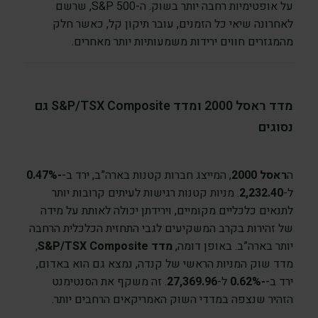
על אופטימיות רחבה יותר בשוק. ה-S&P 500, שרשם
לאחרונה שיאי כל הזמנים, עובר תיקון קל, כאשר חלק
מהמגזרים חווים ירידות משמעותיות יותר מאחרים.
מדד ראסל 2000 ומדד S&P/TSX Composite גם
נסוגים
ה
ראסל 2000
, המייצג חברות קטנות בארה”ב, ירד ב-
-0.47%
ל-
2,232.40
. מניות קטנות רגישות לעיתים קרובות יותר
לתנאים כלכליים מקומיים, וירידתן יכולה לאותת על מידה
של זהירות בקרב המשקיעים לגבי התחזית הכלכלית הרחבה
יותר בארה”ב. באופן דומה,
מדד S&P/TSX Composite
,
מדד שוק המניות הראשי של קנדה, נמצא גם הוא באדום,
ירד ב-
-0.62%
ל-
27,369.96
. זה משקף את הסנטימנט
הזהיר שנצפה במדדי השוק האמריקאים הרחבים יותר.