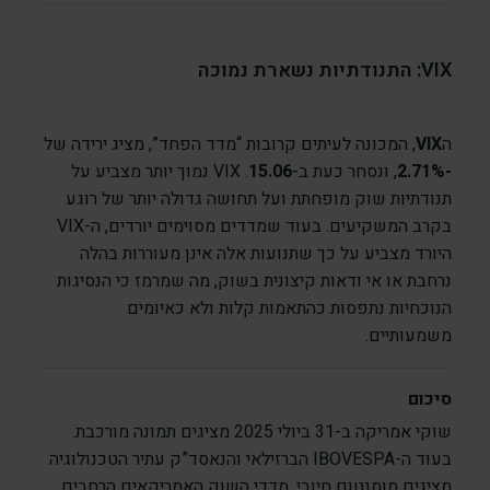
VIX: התנודתיות נשארת נמוכה
ה
VIX
, המכונה לעיתים קרובות “מדד הפחד”, מציג ירידה של
-2.71%
, ונסחר כעת ב-
15.06
. VIX נמוך יותר מצביע על
תנודתיות שוק מופחתת ועל תחושה גדולה יותר של רוגע
בקרב המשקיעים. בעוד שמדדים מסוימים יורדים, ה-VIX
היורד מצביע על כך שתנועות אלה אינן מעוררות בהלה
נרחבת או אי ודאות קיצונית בשוק, מה שמרמז כי הנסיגות
הנוכחיות נתפסות כהתאמות קלות ולא כאיומים
משמעותיים.
סיכום
שוקי אמריקה ב-31 ביולי 2025 מציגים תמונה מורכבת.
בעוד ה-IBOVESPA הברזילאי והנאסד”ק עתיר הטכנולוגיה
מציגים מומנטום חיובי, מדדי השוק האמריקאים הרחבים