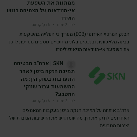
ממתנות את השפעת
אי-הוודאות על הצמיחה בגוש
האירו
לפני 2 ימים
•
6 דק’ קריאה
הבנק המרכזי האירופי (ECB) מעריך כי העלייה בהשקעות
בבינה מלאכותית ובנכסים בלתי מוחשיים נוספים מסייעת לרכך
את השפעת אי-הוודאות הגיאופוליטית
SKN | ארה״ב מבטיחה
תמיכה חזקה ביפן לאחר
התערבות בשוק הין: מה
המשמעות עבור שווקי
המטבע?
לפני 2 ימים
•
6 דק’ קריאה
ארה״ב אותתה על תמיכה חזקה ביפן בעקבות המאמצים
האחרונים לחזק את הין, מה שמדגיש את החשיבות הגוברת של
יציבות מטבעית