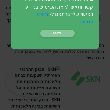
קשר ותאשר/י את השימוש במידע
SKN | האם הפדרל ריזרב
האישי שלי בהתאם ל-
יעלה שוב את הריבית? דבריה
מדיניות
של ליסה קוק מצביעים על כך
.
פרטיות
שהאינפלציה נותרה הגורם
המכריע
לפני 1 ימים
•
7 דק’ קריאה
הפדרל ריזרב עשוי עדיין שלא לסיים את מחזור הידוק המדיניות
המוניטרית אם האינפלציה תמשיך להיות עיקשת, כך עולה
מדבריה של
SKN | הבנק המרכזי האירופי:
השקעות בבינה מלאכותית