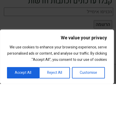
קבלו עדכונים וכתבות חדשות
We value your privacy
We use cookies to enhance your browsing experience, serve
personalised ads or content, and analyse our traffic. By clicking
"Accept All", you consent to our use of cookies.
פורטל השקעות וחדשנות
Accept All
Reject All
Customise