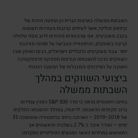
השבתות ממשלה בארצות הברית הן תופעה חוזרת של
קיפאון פוליטי, אשר לעיתים קרובות מעוררות חששות
בקרב משקיעים. אף שהכותרות מזהירות לרוב מפני טלטלה
קרובה בשווקים, ההיסטוריה מצביעה על תמונה מורכבת
יותר. עבור משקיעים גלובליים וישראלים, הבנת האופן שבו
השווקים הגיבו להשבתות קודמות מספקת פרספקטיבה
חשובה על הסיכונים והמגבלות של המשבר הנוכחי.
ביצועי השווקים במהלך
השבתות ממשלה
בחינה היסטורית מראה כי מדד S&P 500 הפגין עמידות
ברוב תקופות ההשבתה. לדוגמה, במהלך ההשבתה החלקית
של 2018–2019 — הארוכה ביותר בהיסטוריה שנמשכה 35
ימים — המדד איבד כ־2.7% בשלביה הראשונים אך
התאושש במהירות כאשר המגעים הפוליטיים התקדמו.