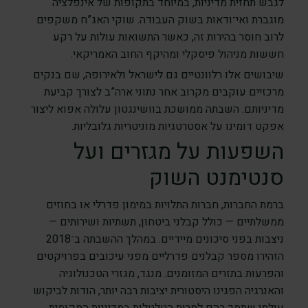
לגבש תחזית מדיניות, במיוחד בתקופות של אינפלציה
מוגברת ואי־ודאות בשוק העבודה. שוקי האג”ח משקפים
לרוב חוסר בהירות זה, כאשר התשואות עולות על רקע
חששות מניהול פיסקלי ומהיקף החוב האמריקאי.
שיבושים אלו רלוונטיים גם לישראל ולאירופה, שם בנקים
מרכזיים עוקבים מקרוב אחר נתוני ארה”ב לצורך קביעת
מדיניותם. השבתה ממושכת בוושינגטון עלולה אפוא ליצור
אפקט דומינו על אסטרטגיות מוניטריות גלובליות.
השפעות על מגזרים ועל
סנטימנט השוק
ברמת החברות, חברות התלויות במימון פדרלי או בחוזים
ממשלתיים — כולל קבלני ביטחון, תשתיות ושירותים —
ניצבות בפני סיכונים מיידיים. במהלך ההשבתה ב־2018
הזהירו מספר קבלנים פדרליים מפני עיכובים בפרויקטים
והפרעות בתזרים המזומנים. מנגד, מגזרי הטכנולוגיה
והאנרגיה הפגינו היסטורית יציבות רבה יותר, הודות לביקוש