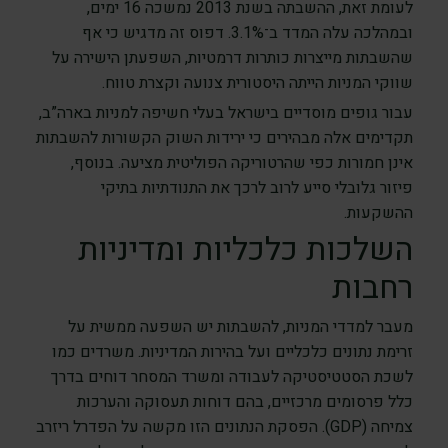
לעומת זאת, ההשבתה בשנת 2013 נמשכה 16 ימים,
ובמהלכה עלה המדד ב־3.1%. דפוס זה מדגיש כי אף
שהשבתות מייצרות כותרות דרמטיות, השפעתן הישירה על
שווקי המניות הייתה היסטורית צנועה וקצרת טווח.
עבור גופים מוסדיים בישראל בעלי חשיפה למניות בארה”ב,
תקדימים אלה מבהירים כי ירידות השוק הקשורות להשבתות
אינן חמורות כפי שהרטוריקה הפוליטית מציעה. בנוסף,
פיזור גלובלי סייע לרוב לרכך את התנודתיות בתיקי
ההשקעות.
השלכות כלכליות ומדיניות
רחבות
מעבר למדדי המניות, להשבתות יש השפעה ממשית על
זרימת נתונים כלכליים ועל בהירות המדיניות. משרדים כמו
לשכת הסטטיסטיקה לעבודה ומשרד המסחר דוחים בדרך
כלל פרסומים מרכזיים, בהם דוחות תעסוקה והערכות
צמיחה (GDP). הפסקת הנתונים הזו מקשה על הפדרל ריזרב