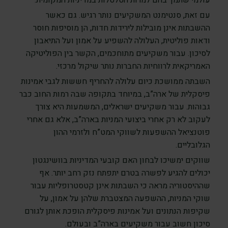
עולמי שתמך בהם למרות הטלטלות במדיניות המקומית.
עם זאת, סנטימנט המשקיעים נותר רגיש. גם כאשר
ההשבתות אינן מובילות לירידות חדות, הן מוסיפות חוסר
ודאות פוליטית, העלולה להשפיע על אמון ועל התיאבון
לסיכון. עבור משקיעים מתוחכמים, הקשר בין הפוליטיקה
האמריקאית לרווחיות החברות נותר שיקול מרכזי.
השבתה ממושכת כיום עלולה להחריף חששות לגבי אמינות
פיסקלית של ארה”ב, במיוחד בתקופה שבה רמות החוב כבר
גבוהות. עבור משקיעים ישראלים, המשמעות היא צורך
לעקוב לא רק אחרי ביצועי המניות בארה”ב, אלא גם אחרי
פוטנציאל ההשפעות לשווקי המט”ח ולזרמי ההון
הגלובליים.
שווקים ימשיכו לבחון האם קובעי המדיניות בוושינגטון
יכולים להגיע לפשרה בטרם יתפתח נזק רחב יותר. אף
שההיסטוריה מראה כי השבתות אינן קטסטרופליות עבור
שוקי המניות, ההשפעה המצטברת שלהן על אמון, על
שקיפות הנתונים ועל אמינות פיסקלית הופכת אותן לגורם
סיכון חשוב עבור משקיעים בארה”ב ובעולם.