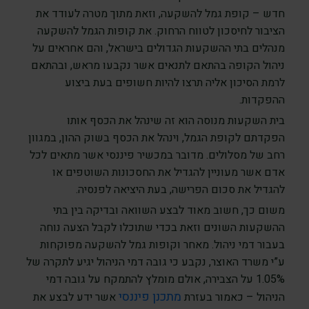
חדש – קופת גמל להשקעה, וזאת מתוך מטרה לעודד את
הציבור לחיסכון לטווח הרחוק. את קופות הגמל להשקעה
מנהלים בתי ההשקעות הגדולים בישראל, והם אחראים על
ניהול הקופה בהתאם לתנאים אשר נקבעו מראש, ובהתאם
לרמת הסיכון אליה תרצו להיות חשופים בעת ביצוע
ההפקדות.
בית השקעות מנוסה הוא זה שינהל את הכסף אותו
הפקדתם לקופת הגמל, וינהל את הכסף בשוק ההון, במגוון
רחב של מסלולים. מדובר במכשיר פיננסי אשר מתאים לכל
אדם אשר מעוניין להגדיל את החסכונות השוטפים או
להגדיל את סכום הפרישה, בעת היציאה לפנסיה.
משום כך, חשוב מאוד לבצע השוואה ובדיקה בין בתי
ההשקעות השונים וזאת בכדי שתוכלו לקבל הצעה נוחה
בעבור דמי ניהול. מאחר וקופות גמל להשקעה מפוקחות
ע”י משרד האוצר, נקבע כי גובה דמי הניהול יגיע לתקרה של
1.05% על הצבירה, אולם מומלץ להתמקח על גובה דמי
מתכנן פיננסי
הניהול – כאמור בעזרת
אשר ידע לבצע את