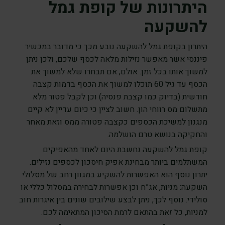
היתרונות של קופת גמל
להשקעה
היתרון בקופת גמל להשקעה נובע מכך כי מדובר במכשיר
פיננסי אשר מאפשר נזילות מלאה לכסף שלכם, ולכן ניתן
למשוך אותו בכל זמן. אולם, אם תבחרו שלא למשוך את
הכסף עד גיל 60 תוכלו למשוך את הכסף בדמות קצבה
חודשית (בדיוק כמו קצבת פנסיה) וכן לקבל פטור מלא
מתשלום מס רווחי הון. חשוב לציין כי כיום עדיין לא קיים
מנגנון למשיכת הכספים כקצבה פטורה ממס וזאת מאחר
והחקיקה בנושא טרם הושלמה.
קופת גמל להשקעה נחשבת היום לאחד מהאפיקים
המשתלמים ביותר מבחינת אפיק חיסכון לכספים נזילים.
יתרון נוסף הוא האפשרות להשקיע במגוון רחב של מסלולי
השקעה: מניות, אג”ח וכן אפשרות לבחירה במסלול כללי או
סולידי. נוסף לכך, ניתן לבצע שילובים שונים בין איגרות חוב
למניות, כל זאת בהתאם לרמת הסיכון המתאימה לכם.