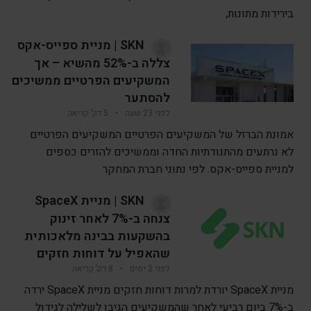
בירידות מתונות,
SKN | מניית ספייס-אקס
צללה ב-52% מהשיא – אך
המשקיעים הפרטיים ממשיכים
להסתער
לפני 23 שעה
•
5 דק’ קריאה
אמונת הברזל של המשקיעים הפרטיים המשקיעים הפרטיים
לא נרתעים מהתנודתיות החדה וממשיכים להזרים כספים
למניית ספייס-אקס. לפי נתוני חברת המחקר
SKN | מניית SpaceX
צנחה ב-7% לאחר זינוק
בהשקעות בבינה מלאכותית
שהאפיל על דוחות חזקים
לפני 2 ימים
•
8 דק’ קריאה
מניית SpaceX יורדת למרות דוחות חזקים מניית SpaceX ירדה
ב-7% ביום רביעי לאחר שהמשקיעים הגיבו לשלילה לגידול