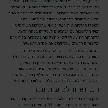
תקדים, כאשר על פי נתוני PitchBook ההשקעות העולמיות
צפויות לעבור את רף 70 מיליארד דולר בשנת 2024. מספר
סטארטאפים השיגו הערכות שווי של מיליארדי דולרים בתוך
חודשים ספורים מהקמתם, לעיתים עוד לפני שהניבו
הכנסות מהותיות. טיילור ציין כי אף שהערכות השווי אינן
תמיד מתיישבות עם הביצועים העסקיים בטווח הקצר,
הדינמיקה הזו עשויה להאיץ השקעות בתשתיות, בכוח אדם
וביישומים חדשים שמרחיבים את יסודות התעשייה.
המגמה בולטת במיוחד בישראל, שם סטארטאפים
המתמקדים בבינה מלאכותית גייסו מעל 3.5 מיליארד דולר
בשנה שעברה — כמעט שליש מסך מימון ההון סיכון
המקומי. עבור המשקיעים בישראל, הדיון סביב בועות
מהדהד ביתר שאת, כאשר הם נדרשים לאזן בין ההתלהבות
מהובלה טכנולוגית לבין חששות לגבי יעילות ההון והקיימות.
השוואות לבועות עבר
הדיון סביב בועת בינה מלאכותית מזכיר לעיתים קרובות את
בועת הדוט-קום בסוף שנות ה-90. דפוסים דומים של