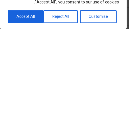
"Accept All", you consent to our use of cookies.
פורטל השקעות וחדשנות
Accept All
Reject All
Customise
שוק ההון
סקירות שוק
נדל”ן ואלטרנטיב
מטבעות ומט”ח