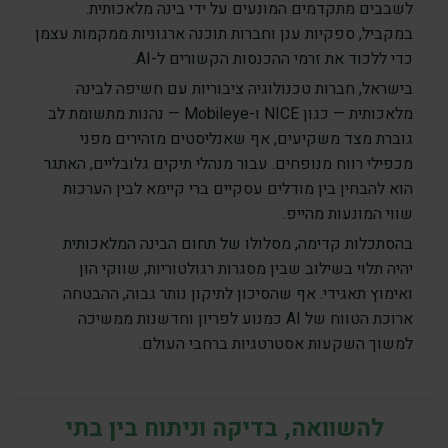
לשבבים מתקדמים המונעים על ידי בינה מלאכותית.
במקביל, ספקיות ענן וחברות תוכנה ארגוניות ממקמות עצמן
כדי ללכוד את זרמי ההכנסות הקשורים ל-AI.
בישראל, חברות טכנולוגיה ציבוריות עם חשיפה לבינה
מלאכותית — כגון NICE ו-Mobileye — נהנות מתשומת לב
גוברת מצד משקיעים, אף שאנליסטים מזהירים מפני
מכפילי רווח מנופחים. עבור מנהלי תיקים גלובליים, האתגר
הוא להבחין בין מודלים עסקיים ברי קיימא לבין הערכות
שווי המונעות מהייפ.
בהסתכלות קדימה, מסלולו של תחום הבינה המלאכותית
יהיה תלוי בשילוב שבין מסגרות רגולטוריות, שווקי הון
ואימוץ תאגידי. אף שהסיכון לתיקון נותר גבוה, ההבטחה
ארוכת הטווח של AI כמנוע לפריון וחדשנות ממשיכה
למשוך השקעות אסטרטגיות ברחבי העולם.
להשוואה, בדיקה וניתוח בין בתי