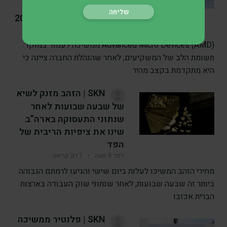
שההנהלה מאותתת על
התקדמות מעבר ליעדי 2028
לפני 9 שעה
•
7 דק’ קריאה
Advanced Micro Devices (AMD) ממשיכה לעמוד במוקד
תשומת הלב של המשקיעים, לאחר שהנהלת החברה ציינה כי
היא מתקדמת בקצב מהיר
SKN | הזהב מזנק לשיא
של שבעה שבועות לאחר
שנתוני התעסוקה בארה”ב
שינו את ציפיות הריבית של
הפד
לפני 9 שעה
•
7 דק’ קריאה
מחירי הזהב המשיכו לעלות ביום שישי והגיעו לרמתם הגבוהה
ביותר זה שבעה שבועות, לאחר שנתוני שוק העבודה בארצות
הברית אכזבו
SKN | פלנטיר ממשיכה