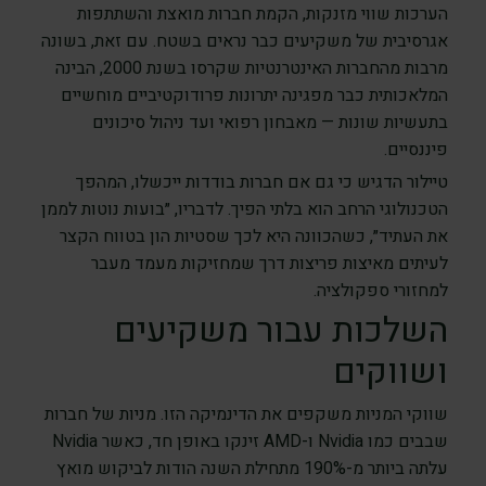
הערכות שווי מזנקות, הקמת חברות מואצת והשתתפות
אגרסיבית של משקיעים כבר נראים בשטח. עם זאת, בשונה
מרבות מהחברות האינטרנטיות שקרסו בשנת 2000, הבינה
המלאכותית כבר מפגינה יתרונות פרודוקטיביים מוחשיים
בתעשיות שונות — מאבחון רפואי ועד ניהול סיכונים
פיננסיים.
טיילור הדגיש כי גם אם חברות בודדות ייכשלו, המהפך
הטכנולוגי הרחב הוא בלתי הפיך. לדבריו, ״בועות נוטות לממן
את העתיד״, כשהכוונה היא לכך שסטיות הון בטווח הקצר
לעיתים מאיצות פריצות דרך שמחזיקות מעמד מעבר
למחזורי ספקולציה.
השלכות עבור משקיעים
ושווקים
שווקי המניות משקפים את הדינמיקה הזו. מניות של חברות
שבבים כמו Nvidia ו-AMD זינקו באופן חד, כאשר Nvidia
עלתה ביותר מ-190% מתחילת השנה הודות לביקוש מואץ