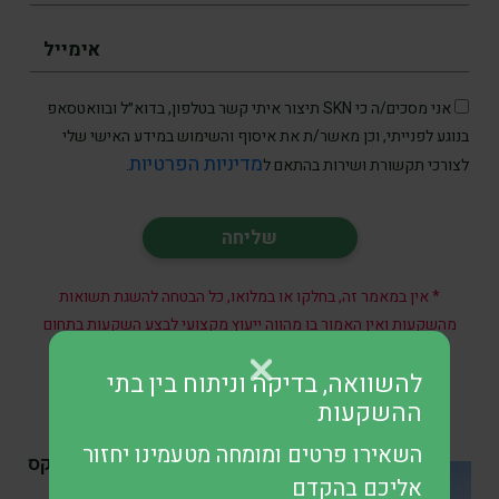
אני מסכים/ה כי SKN תיצור איתי קשר בטלפון, בדוא״ל ובוואטסאפ
בנוגע לפנייתי, וכן מאשר/ת את איסוף והשימוש במידע האישי שלי
מדיניות הפרטיות
לצורכי תקשורת ושירות בהתאם ל
.
* אין במאמר זה, בחלקו או במלואו, כל הבטחה להשגת תשואות
מהשקעות ואין האמור בו מהווה ייעוץ מקצועי לבצע השקעות בתחום
כזה או אחר.
להשוואה, בדיקה וניתוח בין בתי
ההשקעות
השאירו פרטים ומומחה מטעמינו יחזור
SKN | מניית ספייס-אקס
אליכם בהקדם
צללה ב-52% מהשיא – אך