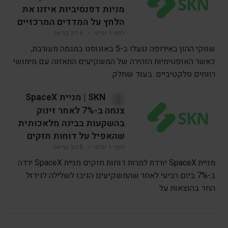
מניות דפנסיביות איזנו את
הלחץ על המדדים המרכזיים
לפני 1 ימים
•
6 דק’ קריאה
שווקי ההון באירופה ננעלו ב-5 באוגוסט במגמה מעורבת,
כאשר האופטימיות הזהירה של המשקיעים התאזנה עם מימושי
רווחים סלקטיביים. בעוד שחלק
SKN | מניית SpaceX
צנחה ב-7% לאחר זינוק
בהשקעות בבינה מלאכותית
שהאפיל על דוחות חזקים
לפני 1 ימים
•
8 דק’ קריאה
מניית SpaceX יורדת למרות דוחות חזקים מניית SpaceX ירדה
ב-7% ביום רביעי לאחר שהמשקיעים הגיבו לשלילה לגידול
החד בהוצאות על