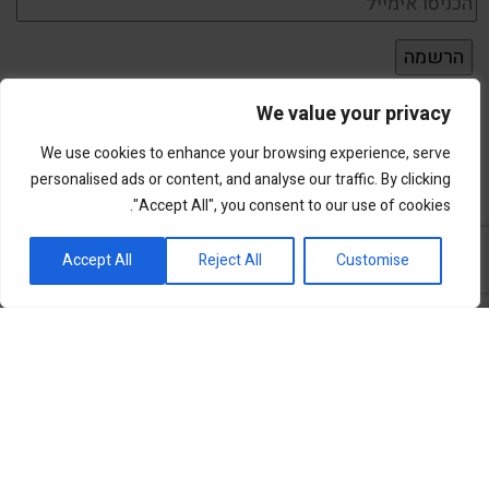
We value your privacy
We use cookies to enhance your browsing experience, serve
personalised ads or content, and analyse our traffic. By clicking
"Accept All", you consent to our use of cookies.
פורטל השקעות וחדשנות
Accept All
Reject All
Customise
שוק ההון