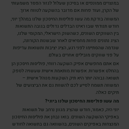
במוצרים ממונפים או בסיכון שעלול לגזור הפסד משמעותי
של הקרן, ועוד פחות אם מדובר בהשקעה לטווח ארוך.
המשווה בודקת מה עשו פוליסות החיסכון שלנו במהלך יוני,
חודש תנודתי שבו ראינו הבדלים גדולים בגובה התשואות
בין השווקים השונים, כשהשוק הישראלי, המקומי שלנו,
הציג נתונים פחות מחמיאים לאחר שבשנות הקורונה,
שנדמה שהסתיימו לפני רגע, הציג יציבות ותשואות עדיפות
על פני שווקים מובילים אחרים בעולם.
אם אתם מחפשים אפיק השקעה רווחי, פוליסות חיסכון הן
בהחלט אפשרות. אפשרות מותאמת אישית שעשויה לספק
תשואה גבוהה יותר היא תיק השקעות מנוהל אישית –
המשווה תשמח לסייע לכם להשוות גם את הביצועים של
תיקים כאלה.
מה עשו פוליסות החיסכון שלנו ביוני?
יוני היה, כאמור, חודש שהציג מגוון נרחב של תשואות
באפיקי ההשקעה השונים. בואו נבחן את פוליסות החיסכון
המנצחות באפיקים השונים, בהשוואה גם בתשואה לחודש