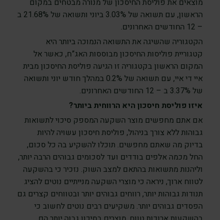
מוצאים את פוליסת החיסכון של מנורה מבטחים במקום
הראשון, עם תשואה של 3.03% ביוני ותשואה של 21.68% ב
– 12 החודשים האחרונים.
הקטגוריה שהשיגה את התשואה הנמוכה ביותר היא
קטגוריית
פוליסות החיסכון מבוססות האג”ח
, כאשר אל
המקום הראשון בקטגוריה זו הגיעה פוליסת החיסכון מבית
איי די איי, עם תשואה של 0.2% במהלך חודש יוני ותשואה
של 3.37% ב – 12 החודשים האחרונים.
איזו פוליסת חיסכון היא הרווחית ביותר?
אם אתם מחפשים מוצר השקעה המספק סיכוי לתשואות
גבוהות ללא צורך בניהול, פוליסת חיסכון עשויה להיות
בדיוק מה שאתם מחפשים. תוכלו להשקיע בה כל סכום,
החל מכמה אלפים בודדים ועד לסכומים גבוהים הרבה יותר,
וליהנות מתשואות בהתאם למצב השוק. נזכיר כי בהשקעה
לטווח ארוך, ניראה כי מוצרי השקעה מנייתיים נוטים להציג
תנודות גבוהות יותר, רווחים גבוהים יותר ובטווחים קצרים גם
הפסדים גבוהים יותר. משקיעים רבים נוטים לחשוב כי
בהשקעות ארוכות טווח, מוצרים בסיכון גבוה יותר הם