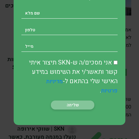
המשקיעים הפרטיים ממשיכים
להסתער
לפני 6 שעה
•
5 דק’ קריאה
אמונת הברזל של המשקיעים הפרטיים המשקיעים הפרטיים
לא נרתעים מהתנודתיות החדה וממשיכים להזרים כספים
למניית ספייס-אקס. לפי נתוני חברת המחקר
SKN | האם עונת הדוחות
אני מסכים/ה ש-SKN תיצור איתי
החזקה תאפשר ל-S&P 500
קשר ותאשר/י את השימוש במידע
להמשיך את הראלי לאחר
האישי שלי בהתאם ל-
מדיניות
שיאים חדשים?
.
פרטיות
לפני 1 ימים
•
7 דק’ קריאה
שוק המניות האמריקאי חזר לצבור תאוצה לאחר שמדד S&P
500 רשם את שיא הנעילה הראשון שלו זה חודשיים, כאשר
המשקיעים
SKN | שווקי אירופה
ננעלו במגמה מעורבת, כאשר