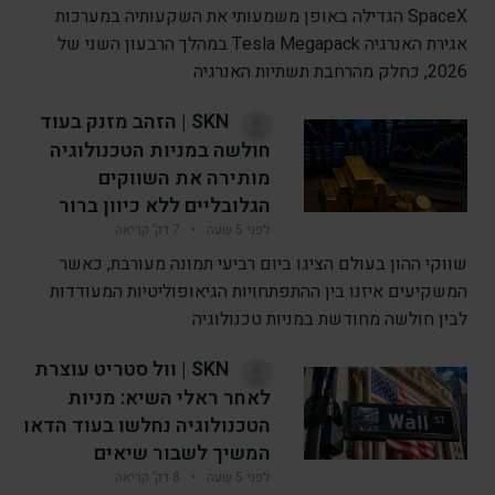
SpaceX הגדילה באופן משמעותי את השקעותיה במערכות
אגירת האנרגיה Tesla Megapack במהלך הרבעון השני של
2026, כחלק מהרחבת תשתיות האנרגיה
SKN | הזהב מזנק בעוד
חולשה במניות הטכנולוגיה
מותירה את השווקים
הגלובליים ללא כיוון ברור
לפני 5 שעה
•
7 דק’ קריאה
שווקי ההון בעולם הציגו ביום רביעי תמונה מעורבת, כאשר
המשקיעים איזנו בין ההתפתחויות הגיאופוליטיות המעודדות
לבין חולשה מחודשת במניות טכנולוגיה
SKN | וול סטריט עוצרת
לאחר ראלי השיא: מניות
הטכנולוגיה נחלשו בעוד הדאו
המשיך לשבור שיאים
לפני 5 שעה
•
8 דק’ קריאה