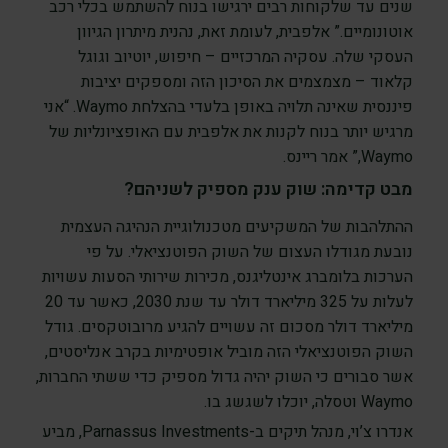
שנים עד שלקוחות רבים ירגישו בנוח להשתמש בכלי רכב
אוטונומיים.” אלפבית, לעומת זאת, נהנית מיתרון הגיוון
העסקי שלה. עסקיה המרכזיים – חיפוש, יוטיוב וגוגל
קלאוד – מצמצמים את הסיכון הזה ומספקים יציבות
פיננסית שאינה תלויה באופן בלעדי בהצלחת Waymo. “אני
מרגיש יותר בנוח לקנות את אלפבית עם האופציונליות של
Waymo,” אמר ריינס.
מבט קדימה: שוק ענק מספיק לשניהם?
ההתלהבות של המשקיעים מטכנולוגיית הנהיגה העצמית
נובעת מגודלו העצום של השוק הפוטנציאלי. על פי
הערכות בלומברג אינטליגנס, מכירות שירותי הסעות עשויות
לעלות על 325 מיליארד דולר עד שנת 2030, כאשר עד 20
מיליארד דולר מסכום זה עשויים להגיע מרובוטקסים. גודל
השוק הפוטנציאלי הזה מוביל אופטימיות בקרב אנליסטים,
אשר סבורים כי השוק יהיה גדול מספיק כדי ששתי החברות,
Waymo וטסלה, יוכלו לשגשג בו.
אנדרו צ’וי, מנהל תיקים ב-Parnassus Investments, מביע