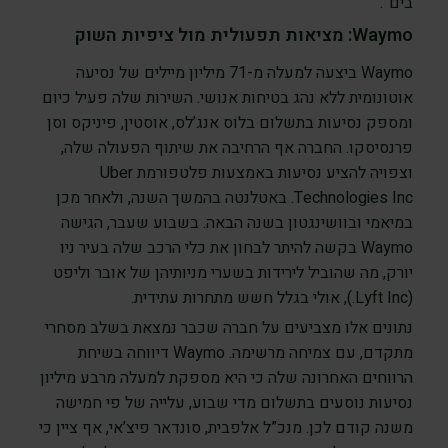
בים”.
Waymo: מציאות תפעולית מול ציפיות השוק
Waymo ביצעה למעלה מ-71 מיליון מיילים של נסיעה
אוטונומית ללא נהג בטיחות אנושי. השירות שלה פעיל כיום
ומספק נסיעות בתשלום בלוס אנג’לס, אוסטין, פיניקס וסן
פרנסיסקו. החברה אף הרחיבה את שיתוף הפעולה שלה,
וצפויה להציע נסיעות באמצעות פלטפורמת Uber
Technologies Inc. באטלנטה בהמשך השנה, ולאחר מכן
במיאמי ובוושינגטון בשנה הבאה. בשבוע שעבר, הגישה
Waymo בקשה להיתר לבחון את כלי הרכב שלה בעיר ניו
יורק, מה שהוביל לירידות בשערי מניותיהן של אובר וליפט
(Lyft Inc.), אולי בגלל חשש מתחרות עתידית.
נתונים אלו מצביעים על חברה שכבר נמצאת בשלב מסחרי
מתקדם, עם צמיחה מרשימה. Waymo דיווחה בשיחת
הרווחים האחרונה שלה כי היא מספקת למעלה מרבע מיליון
נסיעות נוסעים בתשלום מדי שבוע, עלייה של פי חמישה
משנה קודם לכן. מנכ”ל אלפבית, סונדאר פיצ’אי, אף ציין כי