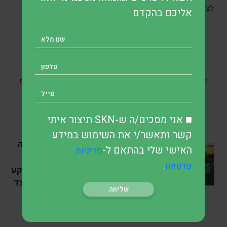
מדיניות הפרטיות
לצורכי תקשורת ושירות בהתאם ל
.
אליכם בהקדם
* אין במאמר זה, בחלקו או במלואו, כל הבטחה להשגת תשואות
מהשקעות ואין האמור בו מהווה ייעוץ מקצועי לבצע השקעות בתחום
כזה או אחר.
אני מסכים/ה ש-SKN תיצור איתי
קשר ותאשר/י את השימוש במידע
SKN | SpaceX מרחיבה
האישי שלי בהתאם ל-
מדיניות
את רכישות מערכות ה-
.
פרטיות
Megapack של Tesla על רקע
הגידול בביקוש לאנרגיה מצד
מרכזי הנתונים לבינה
מלאכותית
לפני 5 שעה
•
7 דק’ קריאה