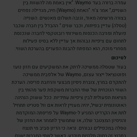
עמדה ברורה בעד Waymo: “אין באמת מה להשוות בין
השניים,” אמר צ’וי. “האחת (Waymo) חיה, מגדילה נפחים
בצורה מרשימה מאוד, וגובה תשלום מאנשים. השנייה
(טסלה) עדיין בפיתוח, וכבר שנים.” ההבדל בין חברה שכבר
פועלת ומניבה הכנסות משירותי רובוטקסי לחברה שנכנסת
לתחום עם ציפיות גבוהות אך עדיין ללא בסיס פעילות
מסחרי מוכח, הוא המפתח להבנת הפערים בהערכת השווי.
לסיכום
בעוד שטסלה ממשיכה לרתק את המשקיעים עם חזון נועז
ופוטנציאל ייצור עצום, Waymo של אלפבית ממשיכה
להתקדם במרץ, צוברת ניסיון מבצעי והרחבת פריסה. הערכת
השווי הנוכחית של שתי החברות משקפת פער מהותי בין
מציאות תפעולית לבין ציפיות עתידיות. ככל ששוק הנהיגה
האוטונומית יבשיל, יהיה מעניין לראות אם וול סטריט תתחיל
לתת את הקרדיט המגיע ל-Waymo על פריסתה המוקדמת
והניסיון המצטבר שלה, או שתמשיך לתמחר את החזון של
טסלה במכפילים גבוהים. נראה כי הדיון סביב מי תנצח
במרוץ זה רחוק מלהיות מוכרע, כאשר לשתי החברות ישנם