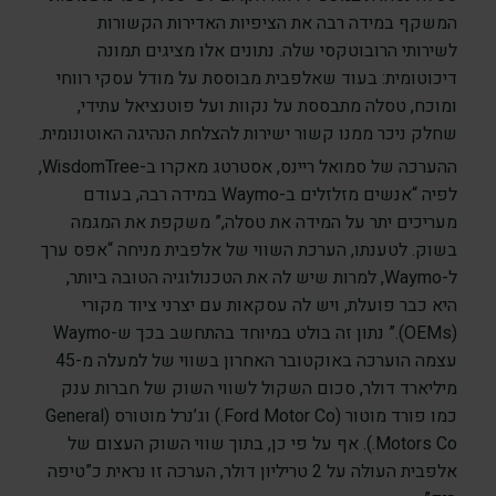
המשקף במידה רבה את הציפיות האדירות הקשורות
לשירותי הרובוטקסי שלה. נתונים אלו מציגים תמונה
דיכוטומית: בעוד שאלפבית מבוססת על מודל עסקי רווחי
ומוכח, טסלה מתבססת על נקוות ועל פוטנציאל עתידי,
שחלק ניכר ממנו קשור ישירות להצלחת הנהיגה האוטונומית.
ההערכה של סמואל ריינס, אסטרטג מאקרו ב-WisdomTree,
לפיה “אנשים מזלזלים ב-Waymo במידה רבה, בעודם
מעריכים יתר על המידה את טסלה,” משקפת את המגמה
בשוק. לטענתו, הערכת השווי של אלפבית מניחה “אפס ערך
ל-Waymo, למרות שיש לה את הטכנולוגיה הטובה ביותר,
היא כבר פועלת, ויש לה עסקאות עם יצרני ציוד מקורי
(OEMs).” נתון זה בולט במיוחד בהתחשב בכך ש-Waymo
עצמה הוערכה באוקטובר האחרון בשווי של למעלה מ-45
מיליארד דולר, סכום השקול לשווי השוק של חברות ענק
כמו פורד מוטור (Ford Motor Co.) וג’נרל מוטורס (General
Motors Co.). אף על פי כן, בתוך שווי השוק העצום של
אלפבית העולה על 2 טריליון דולר, הערכה זו נראית כ”טיפה