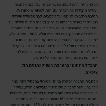
הטכנולוגיה וההשקעות, כאשר חברות ענק כמו אלפבית
וטסלה מובילות את המרוץ. עם זאת, למרות ש-Waymo,
חטיבת הרכב האוטונומי של אלפבית, כבר מפעילה שירותי
רובוטקסי בערים מרכזיות בארה”ב וצוברת מיליוני מיילים של
נהיגה ללא התערבות אנושית, נראה כי שוק המניות מתעלם
במידה רבה מההתקדמות המהותית שלה. לעומת זאת, טסלה,
למרות שהשיקה את שירות הרובוטקסי שלה רק לאחרונה
עם צי מצומצם של כלי רכב ודיווחים ראשוניים על תקלות,
זוכה לחיזוק משמעותי בשוויה, מה שמעלה שאלות לגבי
אופן הערכת הסיכונים והפוטנציאל בענף זה.
ההבדל התהומי בהערכת השווי: נתונים מול
ציפיות
אלפבית, כחברה, נסחרת באופן מסורתי במכפיל רווח נמוך
יותר בהשוואה לחברות טכנולוגיה מובילות אחרות, בעיקר
בשל התלות שלה בהכנסות מפרסום דיגיטלי. כיום, אלפבית
נסחרת במכפיל של פי 16 מרווחיה המוערכים. לעומתה,
טסלה נסחרת במכפיל רווח הקרוב לפי 150, פער משמעותי