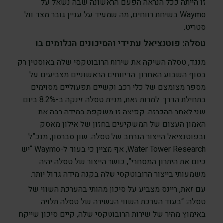
זו הייתה ככל הנראה הפעם הראשונה שבה נשאל על
Waymo בשיחת רווחים, מה שמעיד על עניין גובר מצד וול
סטריט.
טסלה: פוטנציאל עתידי והסיכונים הגלומים בו
מנגד, טסלה השיקה את שירות הרובוטקסי שלה באוסטין רק
בסוף השבוע האחרון. הדיווחים הראשוניים מצביעים על
מספר מצומצם של כלי רכב וקשיים תפעוליים מסוימים
בתחילת הדרך. למרות זאת, מניית טסלה זינקה ב-8.2% ביום
שני לאחר ההכרזה. קפיצה זו משקפת במידה רבה את
האמון העצום של המשקיעים בחזון של אילון מאסק
ובפוטנציאל הייצור הנרחב של טסלה. שון סברסון, מנכ”ל
Water Tower Research, אף מציין כי בעוד ל-Waymo “יש
כיום את היתרון המסחרי”, כושר הייצור של טסלה יהיה
משמעותי בייצור הרובוטקסי שלה בקנה מידה גדול יותר.
עם זאת, ריינס מצביע על סיכון מהותי בהערכת השווי של
טסלה: “בעוד הערכת השווי העשירה של טסלה תלויה
באימוץ מהיר של שירות הרובוטקסי שלה, קיים סיכון שייקח