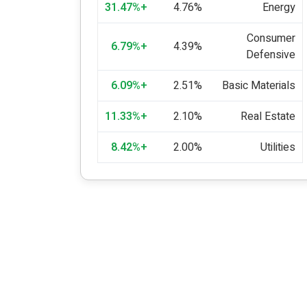
+31.47%
4.76%
Energy
Consumer
+6.79%
4.39%
Defensive
+6.09%
2.51%
Basic Materials
+11.33%
2.10%
Real Estate
+8.42%
2.00%
Utilities