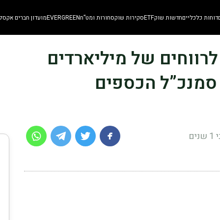
דוחות כלכליים
חדשות שוק
ETF
סקירות שוק
סחורות ומט”ח
EVERGREEN
מועדון חברים אקסלו
סי VTB צפוי לרווחים של מיליארדים
 סמנכ”ל הכספים
נים