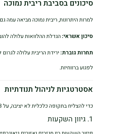
סיכונים בסביבת ריבית נמוכה
למרות היתרונות, ריבית נמוכה מביאה עמה גם 
סיכון אשראי:
הגדלת ההלוואות עלולה להובי
תחרות גוברת:
ירידת הריבית עלולה לגרום ל
לפגוע ברווחיות.
אסטרטגיות לניהול תנודתיות
כדי להצליח בתקופה כלכלית לא יציבה, על VTB ושאר הבנקים הרוסיים לאמץ אסטרטגיות חכמות:
1. גיוון השקעות
פיזור השקעות בין מגזרים ואזורים גיאוגרפי