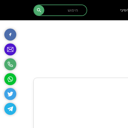
Search Button
Search
סיבי
for: