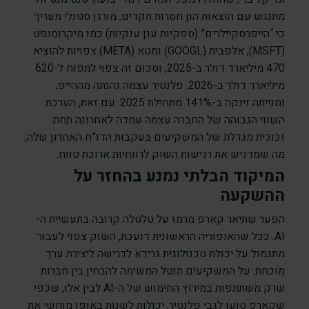
מתנגש עם הוצאות הון חסרות תקדים. מורגן סטנלי מעריך
כי “הייפרסקיילרים” (ספקיות ענן ענקיות) כמו מיקרוסופט
(MSFT), אלפבית (GOOGL) ומטא (META) צפויות להוציא
470 מיליארד דולר ב-2025, וסכום זה צפוי לתפוח ל-620
מיליארד דולר ב-2026. פלנטיר עצמה נהנתה מההייפ,
ומנייתה זינקה ב-141% מתחילת 2025. עם זאת, הערכת
השווי הגבוהה של החברה עצמה עמדה לאחרונה תחת
זכוכית מגדלת של המשקיעים בעקבות הדו”ח האחרון שלה,
מה שמדגיש את רגישות השוק לרווחיות ארוכת טווח.
המיקוד הבלתי נמנע בהחזר על
ההשקעה
הפער שתיאר קארפ מרמז על טלטלה קרובה בתעשיית ה-
AI. ככל שהאופוריה הראשונית דועכת, השוק צפוי לעבור
מתגמול על יכולת טכנולוגית גרידא לדרישה ליצירת ערך
מוכחת. על המשקיעים תוטל המשימה להבחין בין חברות
שרק משתתפות במירוץ החימוש של ה-AI לבין אלו, שכפי
שקארפ טוען לגבי פלנטיר, יכולות לשנות באופן מוחשי את