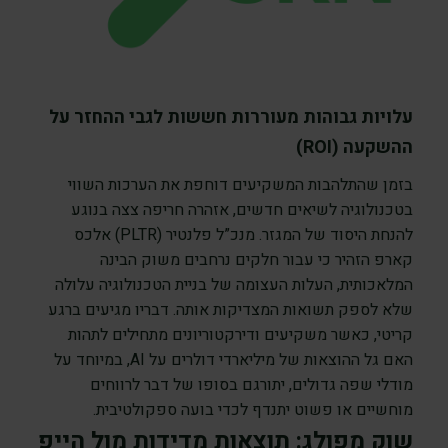
עלויות גבוהות מעוררות חששות לגבי ההחזר על
ההשקעה (ROI)
בזמן שהתלהבות המשקיעים דוחפת את הערכות השווי
בטכנולוגיה לשיאים חדשים, אזהרה חריפה צצה בנוגע
להנחת היסוד של המגזר. מנכ”ל פלנטיר (PLTR) אלכס
קארפ הזהיר כי עבור חלקים נרחבים משוק הבינה
המלאכותית, העלות העצומה של בניית הטכנולוגיה עלולה
שלא לספק תשואות המצדיקות אותה. דבריו מגיעים ברגע
קריטי, כאשר משקיעים ודירקטוריונים מתחילים לתהות
האם גל ההוצאות של מיליארדי דולרים על AI, במיוחד על
מודלי שפה גדולים, יתורגם בסופו של דבר לרווחים
מוחשיים או פשוט יתנדף לכדי בועה ספקולטיבית.
שוק מפולג: תוצאות מדידות מול הייפ