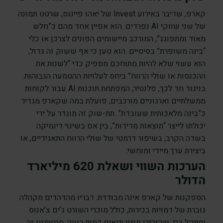
קארפ, שדיבר באירוע Invest של יאהו פייננס, שרטט תמונה
של שני שווקי AI נפרדים. הוא אפיין אחד מהם כ”חלש
מאוד ומתפוגג”, המורכב מיישומים הפונים לצרכן או כלי
“בינה משופרת” בסיסיים. הוא טען כי אף ששוק זה גדול,
הוא עשוי שלא להיות מתוחכם מספיק כדי “לשנות את
ההכנסות או שולי הרווח” ביחס לעלויות ההטמעה הגבוהות.
בניגוד חד לכך, פלנטיר, המפתחת תוכנות AI עבור לקוחות
ממשלתיים וארגוניים מורכבים, פועלת במה שקארפ מגדיר
כ”בינה מלאכותית שעובדת”. תת-שוק זה מוגדר על ידי
יכולתו לייצר “תוצאות מדידות”, בין אם בשינוי דינמיקה
בשדה הקרב, בשיפור דרמטי של שולי הרווח התאגידיים, או
ביצירת ערך מיידי ומוחשי.
הערכות השווי ושאלת 620 מיליארד
הדולר
הספקנות של קארפ אינה מבודדת. דבריו מהדהדים מקהלה
גוברת של דמויות בכירות, כולל מוכרי השורט ג’ים צ’אנוס
ומייקל ברי, שהזהירו מפני תנאים דמויי בועה. סנטימנט זה