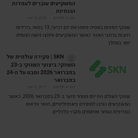
המשקיעים עוברים לעמדות
הגנתיות
לפני 3 חודשים
•
9 דק’ קריאה
שווקי המניות באסיה פתחו את יום רביעי, 13 במאי, בירידות
רחבות ברחבי האזור כאשר המשקיעים אימצו גישה הגנתית
יותר במהלך
SKN | סקירה עולמית של
השווקי: ביצועי השווקי ב-23
בפברואר 2026 ומבט על ה-24
בפברואר
לפני 6 חודשים
•
7 דק’ קריאה
שווקי העולם חוו יום מסחר סוער ב-23 בפברואר 2026, כאשר
המשקיעים הגיבו למתחים גיאופוליטיים, חוסר וודאות
במדיניות הסחר ואיתותים מקרו-כלכליים