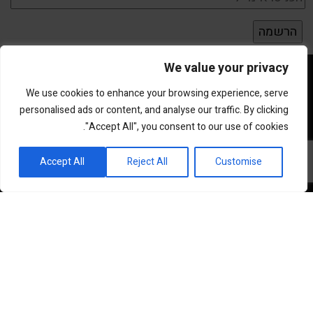
We value your privacy
We use cookies to enhance your browsing experience, serve
personalised ads or content, and analyse our traffic. By clicking
"Accept All", you consent to our use of cookies.
פורטל השקעות וחדשנות
Accept All
Reject All
Customise
שוק ההון