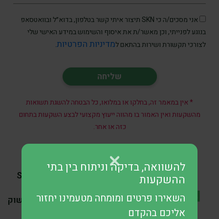
אני מסכים/ה כי SKN תיצור איתי קשר בטלפון, בדוא״ל ובוואטסאפ
בנוגע לפנייתי, וכן מאשר/ת את איסוף והשימוש במידע האישי שלי
מדיניות הפרטיות
לצורכי תקשורת ושירות בהתאם ל
.
* אין במאמר זה, בחלקו או במלואו, כל הבטחה להשגת תשואות
מהשקעות ואין האמור בו מהווה ייעוץ מקצועי לבצע השקעות בתחום
כזה או אחר.
להשוואה, בדיקה וניתוח בין בתי
SKN | Goldman Sachs
ההשקעות
בוחנת האם גל ההנפקות
השאירו פרטים ומומחה מטעמינו יחזור
הראשוניות מסמן עוצמה בשוק
אליכם בהקדם
או עודף ספקולטיבי