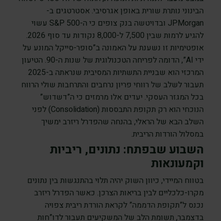
הבינוני נותרת שורית באופן אגרסיבי. אסטרטגים ב-
JPMorgan ובדויטשה בנק צופים כי ה-S&P 500 עשוי
להגיע לרמות שבין 7,500 ל-8,000 נקודות עד סוף 2026.
אופטימיות זו נשענת על האמונה ב”סופר-סייקל המונע על
ידי AI”, הדומה לפריחה הטכנולוגית של שנות ה-90. הטיעון
המרכזי הוא שבניית התשתיות המסיבית שנראתה ב-2025
תעבור לשלב של רווחי פריון נרחבים והתרחבות שולי הרווח
בכל המגזר העסקי. יעדים אלו מרמזים כי ה”דשדוש”
הנוכחי הוא רק תקופת התבססות (Consolidation) לפני
השלב הבא של הראלי, בהנחה שהפדרל ריזרב ימשיך
במסלול הורדות הריבית.
השבוע שבפתח: נתונים, ריביות
וקמעונאות
בטווח המיידי, כיוון השוק יהיה תלוי בהתנגשות בין נתונים
מקרו-כלכליים לבין בריאות הצרכן. כאשר הפדרל ריזרב
נכנס ל”תקופת הדממה” לקראת הורדת ריבית צפויה
בדצמבר, תשומת הלב של המשקיעים תעבור לדו”חות