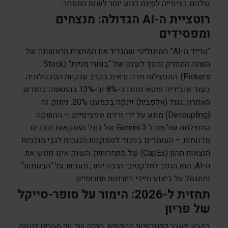
שלהם בציפייה לסיום רגוע יותר לשנת המסחר.
רוטציית ה-AI הגדולה: מנצחים
ומפסידים
“טרייד ה-AI” המונוליטי שהגדיר את המחצית הראשונה של
השנה התפרק והפך לשוק של “בוחרי מניות” (Stock
Pickers). התפצלות חדה נראית בקרב ענקיות הטכנולוגיה:
בעוד אנבידיה ומטא נסוגו ב-8% וב-13% בהתאמה בחודש
האחרון, גוגל (אלפבית) זינקה בכמעט 20%. ניתוק זה
(Decoupling) מונע על ידי זרזים ספציפיים – ההשקה
המוצלחת של מודל Gemini 3 של גוגל ועסקאות שבבים
מדווחות – העומדים בניגוד לספקנות הגוברת לגבי תוכניות
הוצאות ההון (CapEx) של מתחרותיה. השוק אינו נוטש את
ה-AI; הוא הופך לסלקטיבי הרבה יותר, מעניש על “הבטחות”
ומתגמל על ביצוע מיידי ויתרונות תחרותיים.
תחזית ל-2026: הימור על סופר-סייקל
של פריון
במבט מעבר לתנודתיות הנוכחית, התזה של וול סטריט לטווח