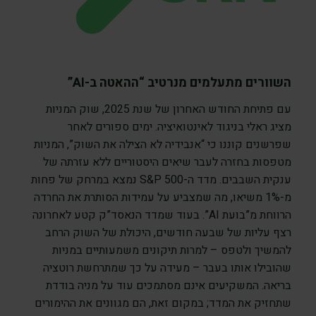
השוורים מתעלמים מנרטיב “ההאטה ב-AI”
עם פתיחת החודש האחרון של שנת 2025, שוק המניות
מציג ראלי בניגוד לאינטואיציה. ימים ספורים לאחר
שפרשנים קוננו כי “אנבידיה לא הצילה את השוק”, המניות
מטפסות בחזרה לעבר שיאים היסטוריים ללא עזרתה של
ענקית השבבים. מדד ה-S&P 500 נמצא במרחק של פחות
מ-1% משיאו, מה שמצביע על עמידות הסותרת את החרדה
הרווחת מ”בועת AI”. בעוד שמדד הנאסד”ק קטע לאחרונה
רצף עליות של שבעה חודשים, היכולת של השוק הרחב
להמשיך ולטפס – למרות תיקונים משמעותיים במניות
שהובילו אותו בעבר – מעידה על כך שמתרחשת רוטציה
בריאה. המשקיעים אינם מסתמכים עוד על מניה בודדת
שתחזיק את המדד; במקום זאת, הם מגוונים את ההימורים