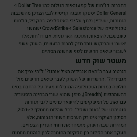
החברות. דו”חות של קמעונאיות מוזלות כמו Dollar Tree ו-
Dollar General יספקו תובנה קריטית לגבי הצרכן מהשכבות
הנמוכות, שעדיין נלחץ על ידי האינפלציה. במקביל, דו”חות
טכנולוגיים של Salesforce ו-CrowdStrike ישמשו
כשבשבת להוצאות התוכנה הארגוניות. אם דו”חות אלו
יאשרו שהביקוש נותר חזק למרות הרעשים, השוק עשוי
לשבור שיאים חדשים לפני שהשנה תסתיים.
משטר שוק חדש
הנרטיב עבר מ”האם אנבידיה תציל אותנו?” ל”מי צריך את
אנבידיה?”. הדשדוש של השוק לעבר שיאים חדשים מול
חולשה במניות הטכנולוגיה המובילות מעיד על הרחבת בסיס
ההשתתפות (Breadth), סימן שהוא שורי מבחינה היסטורית.
עם זאת, על המשקיעים להישאר ערניים לגבי תנודות
סנטימנט של “גאות ושפל”. ככל שהלוח מתחלף ל-2026,
הסיכון העיקרי אינו רק הערכות השווי הגבוהות, אלא
המהירות שבה השוק מתמחר את רווחי הפריון הצפויים.
מעקב אחר הפיזור בין ספקיות החומרה לבין הנהנות מתחום