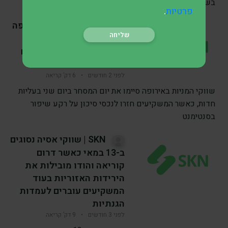
בשוקי המניות, ההתלהבות סביב
.
פרטיות
SKN | השווקים באירופה
זינקו בחדות כאשר
האופטימיות חזרה למדדים
המרכזיים
לפני 2 חודשים
•
6 דק’ קריאה
שווקי המניות באירופה סיימו את יום המסחר ביום שני בעליות
חדות, כאשר המשקיעים חזרו לנכסי סיכון על רקע שיפור
בסנטימנט
SKN | שווקי אסיה נסוגים
ב-13 במאי כאשר דרום
קוריאה והודו מובילות את
הירידות האזוריות בעוד
המשקיעים עוברים לעמדות
הגנתיות
לפני 3 חודשים
•
9 דק’ קריאה