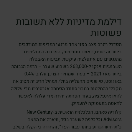
דילמת מדיניות ללא תשובות
פשוטות
הפדרל ריזרב ניצב בפני אחד מרגעי המדיניות המורכבים
ביותר זה שנים, כאשר נתוני שוק העבודה המחלישים
מתנגשים עם אינפלציה עיקשת. תביעות האבטלה
השבועיות זינקו ל-263,000 בשבוע שעבר – הרמה הגבוהה
ביותר מאז 2021 – בעוד שמחירי הצרכן עלו ב-0.4%
באוגוסט, פי שניים מהעלייה ביולי. תמהיל חריג זה מציב את
מקבלי ההחלטות במבוי סתום: הפחתה אגרסיבית מדי עלולה
להזין אינפלציה, בעוד הפחתה זהירה מדי עלולה לאפשר
להאטה בתעסוקה להעמיק.
קלודיה סאהם, הכלכלנית הראשית ב-New Century
Advisors וכלכלנית לשעבר בפד, תיארה את המצב
כ”תרחיש הגרוע ביותר עבור הפד”, והזהירה כי הקלה בשלב