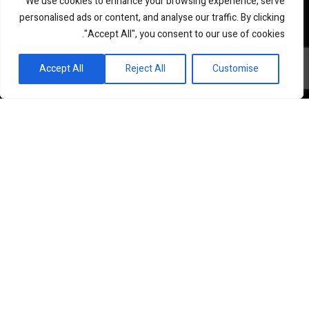
We use cookies to enhance your browsing experience, serve
personalised ads or content, and analyse our traffic. By clicking
"Accept All", you consent to our use of cookies.
פורטל השקעות וחדשנות
Accept All
Reject All
Customise
שוק ההון
סקירות שוק
נדל”ן ואלטרנטיב