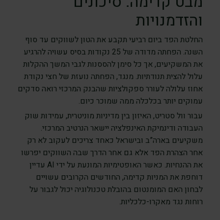
מבט קדימה: סיכונים
והזדמנויות
החלטת הפד ביום רביעי תקבע את הטון לשווקים עד סוף
השנה. הפחתה מדודה של 25 נקודות בסיס עשויה להרגיע
את המשקיעים, אך כל סימן להססנות לגבי המשך ההקלות
עלול להצית תנודתיות. מנגד, הפחתה נועזת של חצי נקודת
אחוז עלולה לעורר ספקולציות שהבנק המרכזי רואה סדקים
עמוקים יותר בכלכלה ממה שמוכר כיום.
עבור וול סטריט, האיזון בין מדיניות מוניטרית, עמידות שוק
העבודה ודינמיקת האינפלציה יישאר הנרטיב המרכזי.
משקיעים בארה”ב ובישראל כאחד צריכים לעקוב לא רק
אחר הצהרת הפד אלא גם אחר הדרך שבה השווקים יפרשו
את ההנחיות. כאשר האופטימיות המונעת על ידי AI עדיין
דוחפת את המניות קדימה, החודשים הקרובים עשויים
לבחון האם המומנטום בהובלת טכנולוגיה יכול לגבור על
רוחות נגד מאקרו-כלכליות.