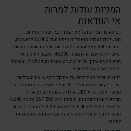
המניות עולות למרות
אי-הוודאות
גם כאשר הפד שוקל את הצעד הבא, שווקי המניות
ממשיכים לעלות. הנאסד”ק טיפס מעל 22,000 לראשונה,
בעוד ה-S&P 500 והדאו ג’ונס רשמו שניהם שיאים חדשים,
כאשר הדאו עבר את רמת ה-46,000. תיאבון הסיכון של
המשקיעים נתמך על ידי ביטחון במגזר הטכנולוגיה, ובמיוחד
בתחומי הבינה המלאכותית.
דו”חות הרווח האחרונים של אורקל הדגישו את העמידות
של הביקוש המונע על ידי AI, וסייעו לחיזוק הסנטימנט בכל
המגזר. אסטרטגית UBS, אולריקה הופמן-בורצ’ארדי,
הדגישה את המומנטום, וצפתה כי ה-S&P 500 יגיע ל-6,600
עד סוף 2025 ול-6,800 עד אמצע 2026. לטענתה, הערכות
השווי הגבוהות עדיין אינן סיבה להתרחק מחשיפה מגוונת
למניות.