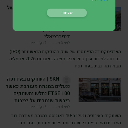
SKN | המנוע המבוזר של
שוק ה-IPO: זינוק בגיוסי
הראשוניות ל-7.7 מיליארד
שקל מציף קיטוב תשואתי
דיפרנציאלי
לפני 3 שעה
•
7 דק’ קריאה
הארכיטקטורה הפיננסית של שוק ההנפקות הראשוניות (IPO)
בבורסה לניירות ערך בתל אביב מציגה באוגוסט 2026 אנומליה
מבנית מורכבת: בעוד נפח
SKN | השווקים באירופה
ננעלים במגמה מעורבת כאשר
FTSE 100 נחלש והשווקים
ביבשת שומרים על יציבות
לפני 4 שעה
•
6 דק’ קריאה
השווקים באירופה ננעלו ב-10 באוגוסט במגמה מעורבת. רוב
המדדים המרכזיים ביבשת רשמו עליות מתונות, בעוד מדד