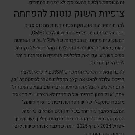
זה משקפת חולשה בתעסוקה, לא יציבות במחירים.
ציפיות השוק נוטות להפחתה
למרות חוסר הוודאות, הקונצנזוס בשוק מתכנס סביב
הפחתה בספטמבר. על פי נתוני CME FedWatch,
המשקיעים מתמחרים הסתברות של 76% לשלוש הפחתות
השנה, כאשר הראשונה צפויה להיות מהלך של 25 נקודות
בסיס השבוע. עם זאת, כלכלנים מזהירים מפני הנחות יתר
לגבי הדרך קדימה.
ג’ו ברוסואלה, הכלכלן הראשי ב-RSM, ציין כי אינפלציה
דביקה עלולה להאט את קצב ההקלות מעבר לספטמבר. “כן,
אתם הולכים לקבל את הפחתת הריבית שם בעולם המסחר,”
אמר, “אבל הטון הבסיסי של הנתונים לא מצביע על כך שזה
מובטח שתקבלו שלוש הפחתות ריבית עד סוף השנה.”
המצב מסתבך עוד יותר בשל תיקונים המראים כי רמות
התעסוקה בארה”ב הוערכו ביתר בכמעט מיליון משרות בין
אפריל 2024 למרץ 2025 – מה שמגביר את החששות לגבי
בריאות שוק העבודה.