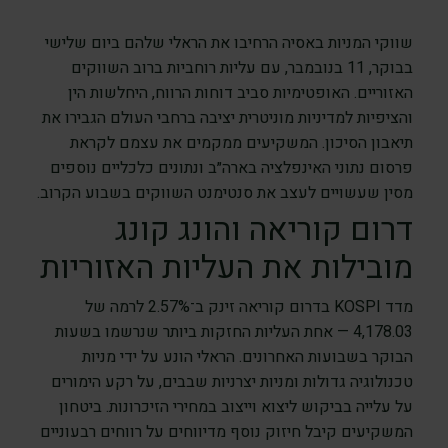
שווקי המניות באסיה הרחיבו את הראלי שלהם ביום שלישי
בבוקר, 11 בנובמבר, עם עליות רוחביות ברוב השווקים
האזוריים. האופטימיות סביב דוחות הרווח, היחלשות הין
והציפיות למדיניות מוניטרית יציבה ברחבי העולם הגבירו את
תיאבון הסיכון. המשקיעים ממקמים את עצמם לקראת
פרסום נתוני האינפלציה בארה״ב ונתונים כלכליים נוספים
מסין שעשויים לעצב את סנטימנט השווקים בשבוע הקרוב.
דרום קוריאה והונג קונג
מובילות את העליות האזוריות
מדד KOSPI בדרום קוריאה זינק ב־2.57% לרמה של
4,178.03 — אחת העליות החזקות ביותר שנרשמו בשעות
הבוקר בשבועות האחרונים. הראלי הונע על ידי מניות
טכנולוגיה גדולות ומניות יצרניות שבבים, על רקע הימורים
על עלייה בביקוש ליצוא וייצוב במחירי הזיכרונות. ביטחון
המשקיעים קיבל חיזוק נוסף מדיווחים על רווחים רבעוניים