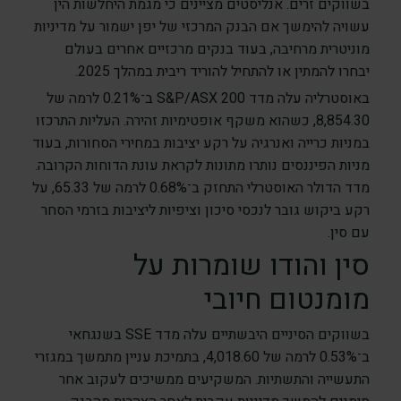
בשווקים זרים. אנליסטים מציינים כי מגמת היחלשות הין
עשויה להימשך אם הבנק המרכזי של יפן ישמור על מדיניות
מוניטרית מרחיבה, בעוד בנקים מרכזיים אחרים בעולם
יבחרו להמתין או להתחיל להוריד ריבית במהלך 2025.
באוסטרליה עלה מדד S&P/ASX 200 ב־0.21% לרמה של
8,854.30, כשהוא משקף אופטימיות זהירה. העליות התרכזו
במניות כרייה ואנרגיה על רקע יציבות במחירי הסחורות, בעוד
מניות הפיננסים נותרו מתונות לקראת עונת הדוחות הקרובה.
מדד הדולר האוסטרלי התחזק ב־0.68% לרמה של 65.33, על
רקע ביקוש גובר לנכסי סיכון וציפיות ליציבות בזרמי הסחר
עם סין.
סין והודו שומרות על
מומנטום חיובי
בשווקים הסיניים היבשתיים עלה מדד SSE בשנגחאי
ב־0.53% לרמה של 4,018.60, בתמיכת עניין מתמשך במגזרי
התעשייה והתשתיות. המשקיעים ממשיכים לעקוב אחר