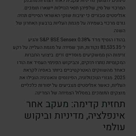
סימנים להמשך מדיניות עקבית לאחר הצהרות מהבנק
המרכזי של סין, שלפיהן תנאי הנזילות יישארו תומכים.
אנליסטים סבורים כי יציבות שוקי האשראי הסיניים תהיה
גורם מרכזי בשמירה על מגמת העליות ברבעון האחרון של
השנה.
בהודו הוסיף מדד S&P BSE Sensex 0.38% והגיע
ל־83,535.35 נקודות, תוך שמירה על מגמת העלייה על רקע
זרימות הון ממשקיעים מוסדיים זרים. ביצועי החברות
המקומיות נותרו חזקים, והביקוש הפנימי העמיד את הודו
כאחד מהשווקים האטרקטיביים ביותר באסיה לקראת
2025. מגזרי הטכנולוגיה, הפיננסים והאנרגיה הובילו את
העליות, כאשר אנליסטים מצביעים על יסודות כלכליים
מוצקים התומכים במסלול הצמיחה של המדינה.
תחזית קדימה: מעקב אחר
אינפלציה, מדיניות וביקוש
עולמי