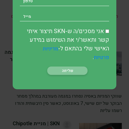
* אין במאמר זה, בחלקו או במלואו, כל הבטחה להשגת תשואות
מהשקעות ואין האמור בו מהווה ייעוץ מקצועי לבצע השקעות בתחום
כזה או אחר.
אני מסכים/ה ש-SKN תיצור איתי
קשר ותאשר/י את השימוש במידע
האישי שלי בהתאם ל-
מדיניות
SKN | שווקי אסיה במגמה
.
פרטיות
מעורבת ב-7 באוגוסט כאשר
סין והודו עולות בעוד הונג
קונג מובילה את הירידות
האזוריות
לפני 3 שעה
•
7 דק’ קריאה
שווקי המניות באסיה נסחרו במגמה מעורבת במהלך מסחר
הבוקר של יום שישי, 7 באוגוסט, כאשר סין היבשתית והודו
רשמו עליות
SKN | מניית Chipotle