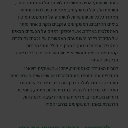
בעוד ששווקי אסיה ממשיכים לשמור על מומנטום חיובי,
תשומת הלב של המשקיעים מופנית כעת להתפתחויות
מאקרו־כלכליות שעשויות להשפיע על סנטימנט הסיכון
בימים הקרובים. המשקיעים עוקבים מקרוב אחר נתוני
האינפלציה בארה״ב, אשר יספקו רמזים על הצעדים הבאים
של הפדרל ריזרב והשפעתם האפשרית על נכסים גלובליים.
במקביל, עדכוני המאקרו מסין – כולל נתוני מכירות
קמעונאיות וייצור תעשייתי – ישמשו מדד מרכזי לבריאות
הביקוש האזורי.
למרות האווירה האופטימית, ייתכן שהשווקים יישארו
תנודתיים אם מתחים גיאופוליטיים או שיבושים בשרשראות
האספקה יחזרו לעלות. נכון לעכשיו, נראה כי השווקים
האזוריים ערוכים להמשיך במגמת עליות מתונה, בתמיכת
רווחים משתפרים, מדיניות מוניטרית יציבה והתחזקות
הדרגתית באמון המשקיעים ברחבי אסיה.