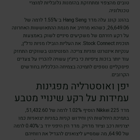
טובים מהצפוי ומתחזקת בהזמנות גלובליות למוצרי
טכנולוגיה.
בהונג קונג עלה מדד Hang Seng ב־1.55% לרמה של
26,649.06, כשהוא מרחיב את מגמת ההתאוששות האחרונה
על רקע חזרתם של משקיעים סיניים לשוק באמצעות
תוכנית Stock Connect. את העליות הובילו מניות נדל״ן,
ענקיות אינטרנט ומניות צריכה. הסנטימנט בשווקים התחזק
עוד יותר בזכות ציפיות כי בייג׳ין עשויה להכריז על צעדים
פיסקליים נוספים לתמיכה בצמיחה הכלכלית בחודשים
הקרובים.
יפן ואוסטרליה מפגינות
עמידות על רקע שינויי מטבע
מדד Nikkei 225 הוסיף 1.02% לרמה של 51,432.60,
בתמיכת היחלשות הין וחידוש קניות במניות יצואניות כמו
יצרניות רכב וציוד מדויק. מדד הין היפני ירד ב־0.40% לרמה
של 64.90, מה שמסייע ליצואנים להגדיל את רווחיהם