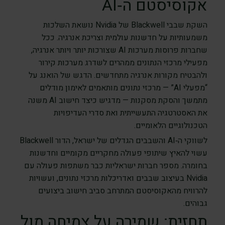
אקוסיסטם ה‑AI
השקת שבבי Blackwell של Nvidia נושאת השלכות
משמעותיות על חדשנות עולמית וצריכת אנרגיה. ככל
שחברות פרוסות מערכות AI שצורכות יותר ויותר אנרגיה,
מפעילי מרכזי הנתונים ממהרים לשדרג מערכות קירור
ולהבטיח מקורות אנרגיה מתחדשים. הדגש של הואנג על
“מפעלי AI” — מרכזי נתונים מותאמים לאימון מודלים
מתמשך והסקת מסקנות — מדגיש כיצד חישוב AI משנה
את האסטרטגיה התעשייתית ואת סדרי העדיפויות
הטכנולוגיים הלאומיים.
לשווקי ה‑AI והשבבים הגדלים של ישראל, הדור Blackwell
עשוי להאיץ שיתופי פעולה מחקריים מקומיים וחדשנות
בחומרה. מספר חברות ישראליות כבר משתפות פעולה עם
Nvidia בעיצוב שבבים ואדריכלות מרכזי נתונים, ועשויות
להרוויח מהאקוסיסטם המתרחב סביב חישוב ביצועים
גבוהים.
תחזית: שמירה על צמיחה מול