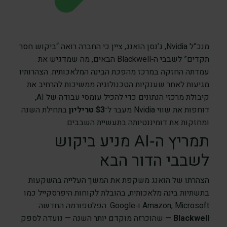
מנכ”ל Nvidia, ג’נסן הואנג, ציין כי החברה רואה “ביקוש חסר
תקדים” לשבבי ה‑Blackwell הבאים, מה שמדגיש את
עמדתה החזקה במרכז מהפכת הבינה המלאכותית. הצהרותיו
מגיעות לאחר שענקיות הטכנולוגיה ממשיכות להרחיב את
קיבולת מרכזי הנתונים כדי להכיל עומסי עבודה של AI,
דוחפות את שווי Nvidia מעבר ל־
$3 טריליון
בתחילת השנה
ומחזקות את דומיננטיותה בתעשיית השבבים.
תמריץ ה‑AI מניע ביקוש
לשבבי הדור הבא
הצהרתו של הואנג משקפת את המשך העלייה בהשקעות
בתשתיות בינה מלאכותית, בהובלת לקוחות היפרסקייל כמו
Amazon, Microsoft ו‑Google. הפלטפורמה החדשה
Blackwell
— שהוכרזה מוקדם יותר השנה — נועדה לספק