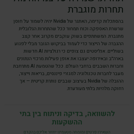
תחרות מוגברת
בהסתכלות קדימה, האתגר של Nvidia יהיה לשמור על חוסן
שרשרת האספקה וכוח תמחור ככל שהתחרות הגלובלית
מתגברת. המשתתפים בשוק עוקבים מקרוב אחר קצב
ההגברה של הייצור כדי לעמוד בביקוש הגובר מבלי לפגוע
בשוליים. אנליסטים גם צופים כי רגולציות AI חדשות
בארה״ב ובאירופה יעצבו את אופן פעילות מרכזי הנתונים
וחברות השבבים ברחבי העולם. ככל שהטמעת AI מתרחבת
מעבר לחברות טכנולוגיה למגזרי פיננסים, בריאות וייצור,
ההובלה של Nvidia בעיצוב שבבים נותרת קריטית — אך
רחוקה מלהיות בלתי מעורערת.
להשוואה, בדיקה וניתוח בין בתי
ההשקעות
השאירו פרטים ומומחה מטעמינו יחזור אליכם בהקדם