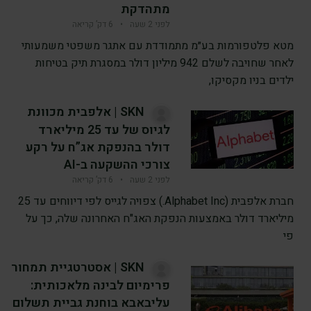
מתהדקת
לפני 2 שעה
•
6 דק’ קריאה
מטא פלטפורמות בע״מ מתמודדת עם אתגר משפטי משמעותי
לאחר שחויבה לשלם 942 מיליון דולר במסגרת תיק בטיחות
ילדים בניו מקסיקו,
SKN | אלפבית מכוונת
לגיוס של עד 25 מיליארד
דולר בהנפקת אג”ח על רקע
צורכי ההשקעה ב-AI
לפני 2 שעה
•
6 דק’ קריאה
חברת אלפבית (Alphabet Inc.) צפויה לגייס לפי דיווחים עד 25
מיליארד דולר באמצעות הנפקת האג"ח האחרונה שלה, כך על
פי
SKN | אסטרטגיית תמחור
פרימיום לבינה מלאכותית:
עליבאבא בוחנת גביית תשלום