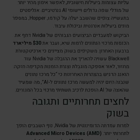
עליות עצומות ביעילות חישובית, לאפשר אימון מהיר יותר
של מודלי שפה גדולים ויישומי AI גנרטיביים. אנליסטים
בתעשייה צופים שהשבב יעלה על קודמו, Hopper, במספר
מונים ביעילות אנרגטית וביכולת עיבוד.
הביקוש למעבדים הביצועים הגבוהים של Nvidia דחף את
הכנסות מרכזי הנתונים לרמות שיא, ועבר את
$30 מיליארד
ברבעון האחרון. משקיפים בשוק מציינים כי ארכיטקטורת
Blackwell עשויה להאריך את ההובלה של Nvidia עוד
מחזור, לאור אספקה מוגבלת וצנרת הזמנות מקדימה חזקה.
הואנג הדגיש בהצהרות האחרונות כי “כל מרכז נתונים
שנבנה היום יהיה למעשה מרכז נתונים ל‑AI”, מה שמעיד
שהאצה של AI הופכת לרכיב תשתיתי מרכזי בכל המגזרים.
לחצים תחרותיים ותגובה
בשוק
למרות עמדתה הדומיננטית של Nvidia, נוף השבבים הופך
לתחרותי יותר.
Advanced Micro Devices (AMD)