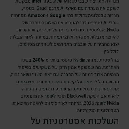
מגדילה את ייצור שבבי MI300 שלה, בעוד
Intel
מבקשת
לשקם את מעמדה עם מאיצי AI מדגם Gaudi. בנוסף,
חברות טכנולוגיה גדולות כמו
Google
ו‑
Amazon
מפתחות
שבבי AI פנימיים כדי להפחית את התלות בחומרה של
Nvidia. אנליסטים מזהירים כי עם עליית הביקוש עשויות
להיווצר מגבלות אספקה ולחצי תמחור, במיוחד לאור הגבלות
יצוא מחמירות על שבבים מתקדמים לשווקים מסוימים,
כולל סין.
בוול סטריט, מניות Nvidia טיפסו ביותר מ־
240%
בשנה
האחרונה, מה שמשקף אמון חזק של משקיעים בסיפור
הצמיחה ארוך הטווח של החברה. עם זאת, השווי נשאר גבוה,
מה שמוביל לדיונים על קיימות כאשר מתחרים מצמצמים
את הפערים הטכנולוגיים. המשקיעים צופים בקפידה
לראות אם השקת Blackwell תוכל לשמר את מומנטום
Nvidia לשנת 2026, במיוחד לאור סימנים להאטת ההוצאות
הטכנולוגיות הגלובליות.
השלכות אסטרטגיות על