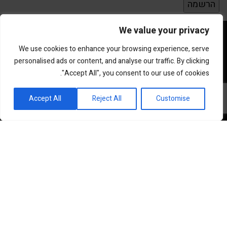
We value your privacy
We use cookies to enhance your browsing experience, serve
personalised ads or content, and analyse our traffic. By clicking
"Accept All", you consent to our use of cookies.
פורטל השקעות וחדשנות
Accept All
Reject All
Customise
שוק ההון
סקירות שוק