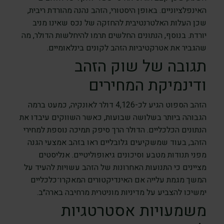
האינפלציוניים. באופן היסטורי, הזהב נהנה מהורדת ריבית,
שכן העלות האלטרנטיבית להחזקה של נכס שאינו מניב
יורדת. בנוסף, הנתונים החלשים תרמו להיחלשות הדולר, מה
שהגביר את אטרקטיביות הזהב לקונים בינלאומיים.
תגובה של שוק הזהב
ודינמיקת המחירים
הזהב הספוט הגיע לכ-4,126 דולר לאונקיה, כמעט ברמה
הגבוהה ביותר בשלושה שבועות, כאשר השווקים עיבדו את
הנתונים הכלכליים. הדולר הרך סיפק תמיכה נוספת למחירי
הזהב, בעוד שמשקיעים גלובליים ראו בזהב אמצעי הגנה
מפני תנודות מטבע וסיכונים גיאופוליטיים. אנליסטים
מציינים כי התנועות האחרונות של הזהב עשויות להעיד על
המשך מגמת עלייה אם האינדיקטורים המאקרו־כלכליים
ימשיכו להצביע על מדיניות מוניטרית מרחיבה בארה״ב.
משמעויות אסטרטגיות