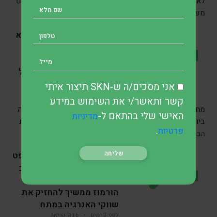
לאחר תקופה ממושכת של דשדוש. המשקיעים פנו בהיקפים
משמעותיים לאופציות Call בעקבות
SKN | הזהב מזנק לשיא
של שבעה שבועות לאחר
שנתוני התעסוקה בארה”ב
שינו את ציפיות הריבית של
הפד
אני מסכים/ה ש-SKN תיצור איתי
לפני 2 ימים
•
7 דק’ קריאה
קשר ותאשר/י את השימוש במידע
מחירי הזהב המשיכו לעלות ביום שישי והגיעו לרמתם הגבוהה
האישי שלי בהתאם ל-
מדיניות
ביותר זה שבעה שבועות, לאחר שנתוני שוק העבודה בארצות
.
פרטיות
הברית אכזבו
SKN | מדוע מחירי הנפט
עולים? חוסר הוודאות סביב
פתיחתו מחדש של מצר
הורמוז ממשיך להחזיק את
שווקי האנרגיה במתח
לפני 3 ימים
•
6 דק’ קריאה