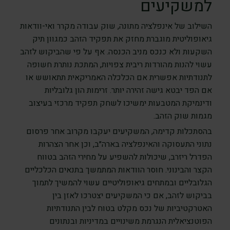
למשקיעים
השילוב של אינפלציה מתונה, שוק עבודה מקרר ואי-וודאות
גיאופוליטית מוגברת מחזק את תפקיד הזהב כמגוון תיק
השקעות ולא כנכס מניב הכנסה. אף על פי שהביקוש לזהב
עשוי להנות מהורדות ריבית צפויות, המתכת נותרת חשופה
לתנודתיות אפשרית אם הכלכלה האמריקאית תתאושש או
אם הפד יבטא גישה זהירה יותר. זרימות הון גלובליות
ודינמיקת המטבעות ימשיכו לשחק תפקיד מרכזי בעיצוב
מגמות שוק הזהב.
בהסתכלות קדימה, המשקיעים יעקבו מקרוב אחר פרסום
נתוני התעסוקה והאינפלציה בארה״ב, וכן אחר הצהרות
הפדרל ריזרב, שיכולות להשפיע על מחירי הזהב בטווח
הקצר והבינוני. חוסר הוודאות המתמשך בתנאים הכלכליים
הגלובליים ובמתחים גיאופוליטיים עשוי להמשיך לתמוך
בביקוש לזהב, אם כי המשקיעים יצטרכו לאזן בין
האטרקטיביות של נכס מקלט בטוח לבין התנודתיות
הפוטנציאלית הנגרמת משינויים במדיניות ובנתונים