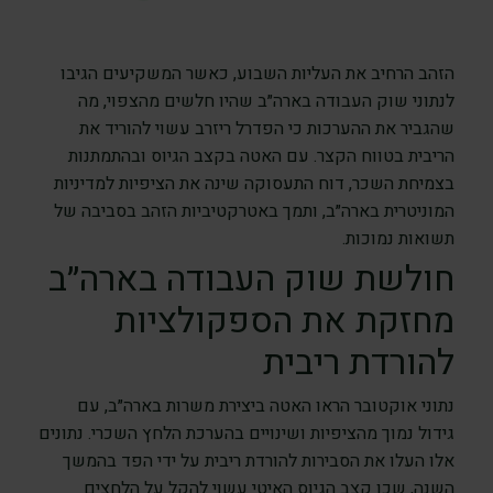
הזהב הרחיב את העליות השבוע, כאשר המשקיעים הגיבו
לנתוני שוק העבודה בארה״ב שהיו חלשים מהצפוי, מה
שהגביר את ההערכות כי הפדרל ריזרב עשוי להוריד את
הריבית בטווח הקצר. עם האטה בקצב הגיוס ובהתמתנות
בצמיחת השכר, דוח התעסוקה שינה את הציפיות למדיניות
המוניטרית בארה״ב, ותמך באטרקטיביות הזהב בסביבה של
תשואות נמוכות.
חולשת שוק העבודה בארה״ב
מחזקת את הספקולציות
להורדת ריבית
נתוני אוקטובר הראו האטה ביצירת משרות בארה״ב, עם
גידול נמוך מהציפיות ושינויים בהערכת הלחץ השכרי. נתונים
אלו העלו את הסבירות להורדת ריבית על ידי הפד בהמשך
השנה, שכן קצב הגיוס האיטי עשוי להקל על הלחצים