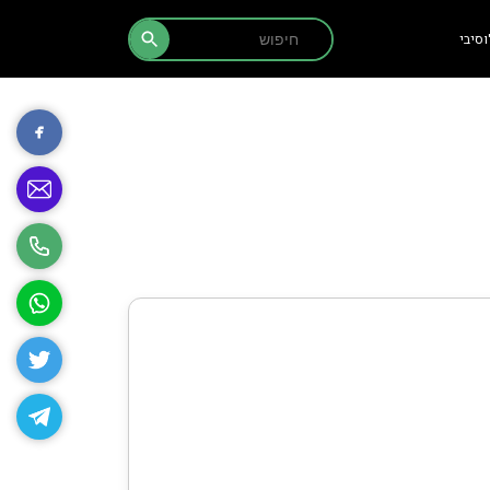
Search Button
Search
סיבי
for: