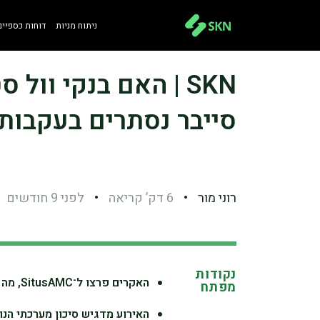
ניתוח מניות
דוחות כספיים
SKN | האם בנקי וול
סייבר נסתרים בעקבות פרצת C
רוני מור
•
6 דק’ קריאה
•
לפני 9 חודשים
נקודות
האקרים פרצו ל־SitusAMC, מה שגרם לבנקים מובילים בוול סטריט לבדוק חשיפת נתונים.
מפתח
האירוע מדגיש סיכון מערכתי הנו