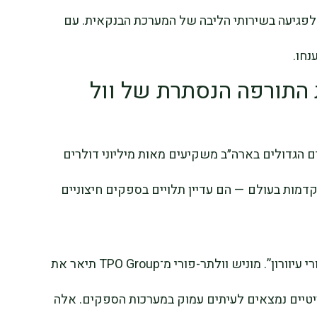
עדות לפגיעה בשירותי הליבה של המערכת הבנקאית. עם
נחו.
התורפה הנסתרת של וול
 הגדולים בארה״ב משקיעים מאות מיליוני דולרים
קדמות בעולם — הם עדיין תלויים בספקים חיצוניים
מומחי סייבר מזהירים כי תלות זו מייצרת “אזורי עיוורון”. מוניש וולתר-פורי מ־TPO Group תיאר את
יטיים נמצאים לעיתים עמוק במערכות הספקים. אלה