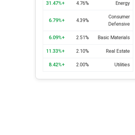
+31.47%
4.76%
Energy
Consumer
+6.79%
4.39%
Defensive
+6.09%
2.51%
Basic Materials
+11.33%
2.10%
Real Estate
+8.42%
2.00%
Utilities