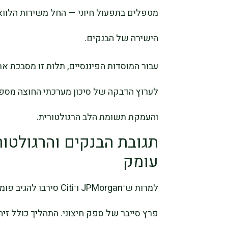
מטפלים בתפעול חיוני — החל משירות הלווא
הישירה של הבנקים.
עבור המוסדות הפיננסיים, תלות זו מסבכת את
לערוץ הדבקה של סיכון מערכתי החוצה מספ
והעמקת תשומת הלב הרגולטורית.
תגובת הבנקים והרגולטור
עומק
למרות ש־JPMorgan ו־iti
פרץ סייבר של ספק חיצוני. התהליך כולל ז