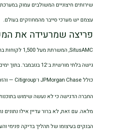
שירותים חיצוניים המשולבים עמוק במערכת 
עצמם יש מערכי סייבר מהמחוזקים בעולם.
פריצה שמרעידה את המע
SitusAMC, המשרת
גישה בלתי מורשית ב־12 בנ
כולל JPMorgan Chase ו־Citigroup — והזהירה כי מסמכים רגישים עלולים להיות נחשפים.
החברה הדגישה כי לא נעשה שימוש בתוכנות כ
מלאה. עם זאת, לא ברור עדיין אילו נתונים 
הבנקים בעיצומו של תהליך בדיקה פנימי והע