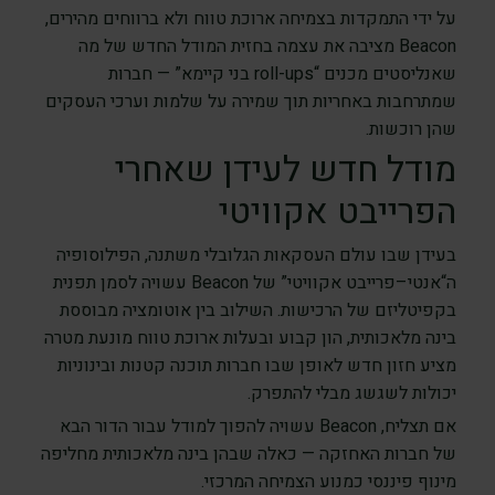
על ידי התמקדות בצמיחה ארוכת טווח ולא ברווחים מהירים,
Beacon מציבה את עצמה בחזית המודל החדש של מה
שאנליסטים מכנים “roll-ups בני קיימא” — חברות
שמתרחבות באחריות תוך שמירה על שלמות וערכי העסקים
שהן רוכשות.
מודל חדש לעידן שאחרי
הפרייבט אקוויטי
בעידן שבו עולם העסקאות הגלובלי משתנה, הפילוסופיה
ה“אנטי–פרייבט אקוויטי” של Beacon עשויה לסמן תפנית
בקפיטליזם של הרכישות. השילוב בין אוטומציה מבוססת
בינה מלאכותית, הון קבוע ובעלות ארוכת טווח מונעת מטרה
מציע חזון חדש לאופן שבו חברות תוכנה קטנות ובינוניות
יכולות לשגשג מבלי להתפרק.
אם תצליח, Beacon עשויה להפוך למודל עבור הדור הבא
של חברות האחזקה — כאלה שבהן בינה מלאכותית מחליפה
מינוף פיננסי כמנוע הצמיחה המרכזי.