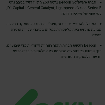
חברת Beacon Software גייסה 250 מיליון דולר בסבב גיוס
Series B בהובלת General Catalyst, Lightspeed ו-D1 Capital,
לפי שווי של מיליארד דולר.
המודל ה״אנטי–פרייבט אקוויטי״ של החברה מתמקד בבעלות
קבועה מונחית בינה מלאכותית במקום בקיצוץ עלויות ומכירה
מהירה.
Beacon רוכשת חברות תוכנה רווחיות וייחודיות מדי שבועיים,
תוך שימוש באוטומציה מבוססת בינה מלאכותית כדי להכניס
חדשנות לעסקים מסורתיים.