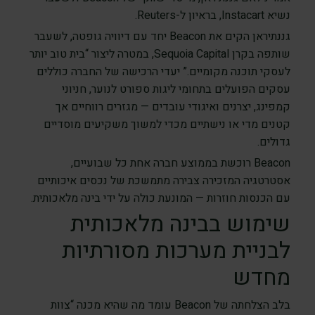
נשיא Instacart, בראיון ל-Reuters.
גננתיראן הקים את Beacon יחד עם דיוויה גופטה, לשעבר
שותפה בקרן Sequoia Capital, במטרה ליצור “בית טוב יותר
לעסקי תוכנה מקומיים.” יעדי הרכישה של החברה כוללים
עסקים הפועלים בתחומי ליגות ספורט לנוער, חניוני
קמפינג, יצרנים ואיגודי עובדים — מגזרים רווחיים אך
קטנים מדי או נישתיים מכדי למשוך משקיעים מוסדיים
גדולים.
Beacon רוכשת בממוצע חברה אחת כל שבועיים,
אסטרטגיה המזכירה צבירה מתמשכת של נכסים איכותיים
עם הכנסות חוזרות — המונעת כולה על ידי בינה מלאכותית.
שימוש בבינה מלאכותית
לבניית מערכות מסורתיות
מחדש
בלב הצלחתה של Beacon עומד מה שהיא מכנה “צוות