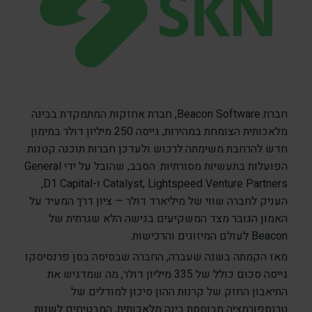
חברת Beacon Software, חברת אחזקות המתמקדת בבינה
מלאכותית הצומחת במהירות, גייסה 250 מיליון דולר במימון
חדש להרחבת משימתה לרכוש ולעדכן חברות תוכנה קטנות
הפועלות בתעשיות מסורתיות. הסבב, שהובל על ידי General
Catalyst, Lightspeed Venture Partners ו-D1 Capital,
העניק לחברה שווי של מיליארד דולר — ציון דרך המעיד על
האמון הגובר מצד המשקיעים בגישה הלא שגרתית של
Beacon לעולם המיזוגים והרכישות.
מאז הקמתה בשנה שעברה, החברה שבסיסה בסן פרנסיסקו
גייסה סכום כולל של 335 מיליון דולר, מה שמדגיש את
התיאבון החזק של קרנות ההון סיכון למודלים של
טרנספורמציה מבוססת בינה מלאכותית, המבטיחים לשנות