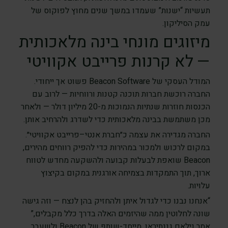
תעשיות “ישנות” שעמדו במשך שנים מחוץ לפוקוס של
עמק הסיליקון.
מיזוגים מונחי בינה מלאכותית
— לא קרנות פרייבט אקוויטי
המודל העסקי של Beacon Software פשוט אך ייחודי.
החברה רוכשת חברות תוכנה קטנות ורווחיות — לרוב עם
הכנסות חוזרות שנתיות הנמוכות מ-20 מיליון דולר — ולאחר
מכן משתמשת בבינה מלאכותית כדי לשדרג ולהרחיב אותן.
החברה מגדירה את עצמה כ״חברת אנטי–פרייבט אקוויטי״.
במקום לרכוש ולמכור במהירות כדי להפיק רווחים מהירים,
Beacon שואפת לבעלות קבועה ולהשקעה מחדש לטווח
ארוך, תוך התמקדות בצמיחה אורגנית במקום בקיצוץ
עלויות.
“אנחנו נבנו כדי לגדול איתן ולהחזיק בהן לנצח — וזה גישה
שונה לחלוטין ממה שהיזמים האלה בדרך כלל מקבלים,”
אמר נילאם גננתיראן, מייסד-שותף של Beacon ולשעבר