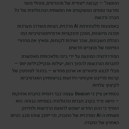
ההאצה” — קבוצה ייעודית של מהנדסים, מנהלי מוצר
ומדעני נתונים המשקמים את התשתית הטכנולוגית של כל
חברה נרכשת.
באמצעות פלטפורמת AI מרכזית, הצוות משדרג מערכות
תוכנה מיושנות, ממכן פונקציות אדמיניסטרטיביות כמו
הנהלת חשבונות, שכר ושירות לקוחות, ומאיץ את מחזורי
הפיתוח של מוצרים חדשים.
המודרניזציה המונעת על ידי בינה מלאכותית מאפשרת
לחברות הנרכשות להפוך רזות, יעילות וסקיילביליות יותר —
מבלי לבצע פיטורים או ארגון מחדש — בניגוד למוניטין של
קרנות פרייבט אקוויטי הידועות בגישותיהן האגרסיביות
לקיצוץ עלויות.
גננתיראן ציין כי Beacon עצמה כבר רווחית כחברת אחזקות
— הישג נדיר בקרב חברות טכנולוגיה בצמיחה גבוהה. הוא
הוסיף כי ההון החדש ישמש להאצת הרכישות ולחיזוק
תשתית ה-AI המרכזית של החברה, וכי ייתכן שזהו סבב הגיוס
האחרון של החברה.