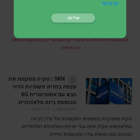
.
פרטיות
* אין במאמר זה, בחלקו או במלואו, כל הבטחה להשגת תשואות
מהשקעות ואין האמור בו מהווה ייעוץ מקצועי לבצע השקעות בתחום
כזה או אחר.
SKN | נוקיה ממקמת את
עצמה בחזית תשתיות הדור
הבא עם אסטרטגיית 6G
מבוססת בינה מלאכותית
לפני 8 mins
•
9 דק’ קריאה
נוקיה מתמקדת בתשתיות התקשורת של עידן הבינה
המלאכותית נוקיה אינה עוד יצרנית הטלפונים הסלולריים
המזוהה עם ראשית עידן התקשורת הניידת.