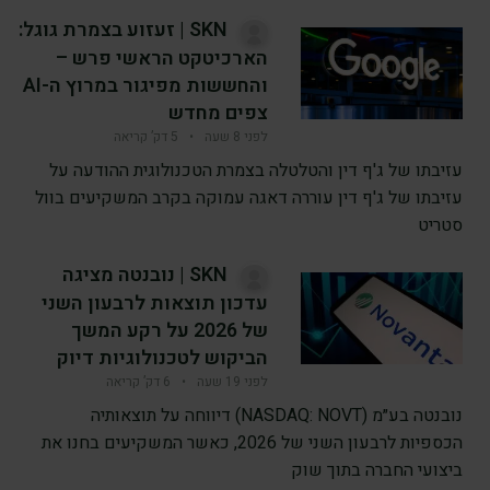
SKN | זעזוע בצמרת גוגל:
הארכיטקט הראשי פרש –
והחששות מפיגור במרוץ ה-AI
צפים מחדש
לפני 8 שעה
•
5 דק’ קריאה
עזיבתו של ג'ף דין והטלטלה בצמרת הטכנולוגית ההודעה על
עזיבתו של ג'ף דין עוררה דאגה עמוקה בקרב המשקיעים בוול
סטריט
SKN | נובנטה מציגה
עדכון תוצאות לרבעון השני
של 2026 על רקע המשך
הביקוש לטכנולוגיות דיוק
לפני 19 שעה
•
6 דק’ קריאה
נובנטה בע״מ (NASDAQ: NOVT) דיווחה על תוצאותיה
הכספיות לרבעון השני של 2026, כאשר המשקיעים בחנו את
ביצועי החברה בתוך שוק