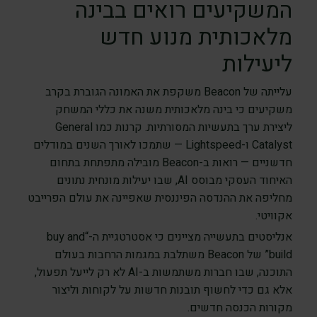
המשקיעים רואים בבינה
מלאכותית מנוע חדש
ליעילות
עלייתה של Beacon משקפת את האמונה הגוברת בקרב
משקיעים כי בינה מלאכותית משנה את כללי המשחק
ליצירת ערך בתעשיות המסורתיות. קרנות כמו General
Catalyst ו-Lightspeed — שתמכו לאורך השנים במודלים
חדשניים — רואות ב-Beacon מובילה מתפתחת בתחום
האיחוד העסקי מבוסס AI, שבו יעילות מונחית נתונים
מחליפה את ההנדסה הפיננסית שאפיינה את עולם הפרייבט
אקוויטי.
אנליסטים בתעשייה מציינים כי אסטרטגיית ה-“buy and
build” של Beacon משתלבת במגמות הרחבות בעולם
התוכנה, שבו חברות משתמשות ב-AI לא רק לייעל תפעול,
אלא גם כדי לחשוף תובנות חדשות על לקוחות וליצור
מקורות הכנסה חדשים.