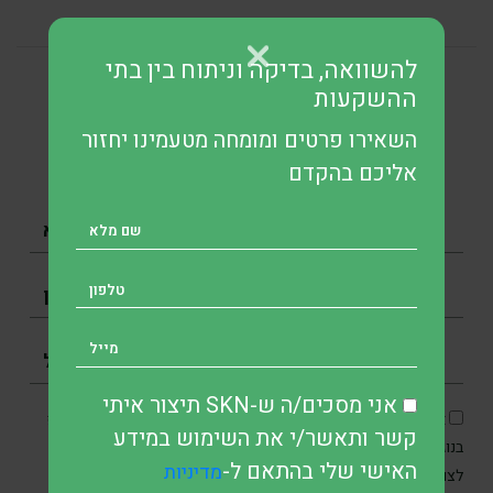
להשוואה, בדיקה וניתוח בין בתי
להשוואה, בדיקה וניתוח בין בתי
ההשקעות
ההשקעות
השאירו פרטים ומומחה מטעמינו יחזור
השאירו פרטים ומומחה מטעמינו יחזור אליכם בהקדם
אליכם בהקדם
אני מסכים/ה ש-SKN תיצור איתי
אני מסכים/ה כי SKN תיצור איתי קשר בטלפון, בדוא״ל ובוואטסאפ
קשר ותאשר/י את השימוש במידע
בנוגע לפנייתי, וכן מאשר/ת את איסוף והשימוש במידע האישי שלי
האישי שלי בהתאם ל-
מדיניות
מדיניות הפרטיות
לצורכי תקשורת ושירות בהתאם ל
.