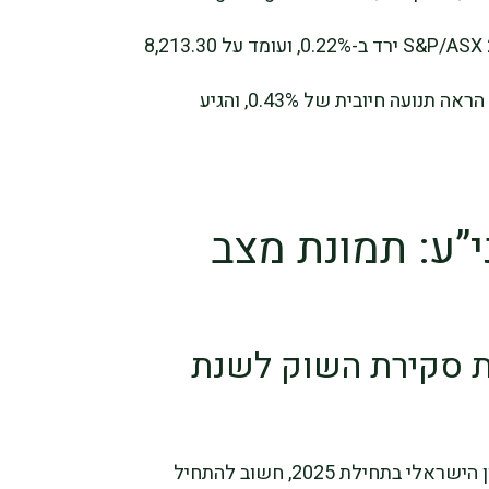
ב-0.20% ל-19,257.46 נקודות. מדד S&P/ASX 200 ירד ב-0.22%, ועומד על 8,213.30
נקודות, בעוד שמדד S&P BSE SENSEX הראה תנועה חיובית של 0.43%, והגיע
י”ע: תמונת מצב
ת סקירת השוק לשנת
כאשר אנו ניגשים לנתח את שוק ההון הישראלי בתחילת 2025, חשוב להתחיל