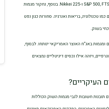
הדגשת הביצועים של מדדים כמו S&P 500, FTSE 100 ו-Nikkei 225. בנוסף, נחקור מגמות
מו טכנולוגיה, בריאות ואנרגיה. סחורות כגון נפט
וכחי בשוק.
ם ומגמות באג”ח האוצר האמריקאי ינותחו. לבסוף,
פיים, ויזהה אילו נכסים דיגיטליים נמצאים
 העיקריים?
 תובנות חשובות לגבי מגמות השוק הכוללות
 לנתונים האחרונים, המדדים האמריקאים מציגים