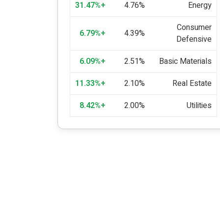
+31.47%
4.76%
Energy
Consumer
+6.79%
4.39%
Defensive
+6.09%
2.51%
Basic Materials
+11.33%
2.10%
Real Estate
+8.42%
2.00%
Utilities