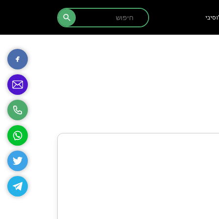
Search Button
Search
סיבי
for: