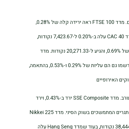
בפנייה לאירופה, ביצועי המדדים משתנים. מדד FTSE 100 ראה ירידה קלה של 0.28%,
וירד ל-8,201.54 נקודות. לעומת זאת, מדד CAC 40 עלה ב-0.20% ל-7,423.67 נקודות,
ומדד DAX הראה עלייה משמעותית יותר של 0.69%, והגיע ל-20,271.33 נקודות. מדד
Euronext 100 ומדד EURO STOXX 50 רשמו גם הם עליות של 0.29% ו-0.53%, בהתאמה,
וקים האירופיים
באסיה, המדדים מציגים גם כן תרחיש מעורב. מדד SSE Composite ירד ב-0.43%, וירד
ל-3,227.12 נקודות, מה שמדגיש את האתגרים המתמשכים בשוק הסיני. מדד Nikkei 225
חווה ירידה קלה של 0.08%, והגיע ל-38,444.58 נקודות, בעוד שמדד Hang Seng עלה