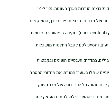
בהבנה מעמיקה של המדדים המרכזיים וקבוצות הניירות הערך השונות. נכון ל-14
שמו 130 רשומות שונות של מדדים וקבוצות ניירות ערך, המשקפות
את מגוון ההזדמנויות והאתגרים בשוק (user-content). סקירה זו מהווה בסיס חשוב
עים, ותסייע לכם לקבל החלטות מושכלות.
בילים, במדדים הענפיים השונים ובקבוצות
ינויים שחלו בשערי המניות, את מחזורי המסחר
 לכם תמונה מלאה וברורה של מצב השוק.
כזיים, ובהמשך נצלול לניתוח מעמיק יותר