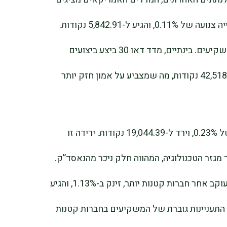
תמונה מעורבת. מדד S&P 500 הראה עלייה צנועה של 0.11%, והגיע ל-5,842.91 נקודות.
זה מצביע על אופטימיות זהירה בקרב המשקיעים. בינתיים, מדד דאו 30 ביצע ביצועים
טובים יחסית עם עלייה של 0.52% ל-42,518.28 נקודות, מה שמצביע על אמון חזק יותר
לעומת זאת, הנאסד”ק חווה ירידה קלה של 0.23%, וירד ל-19,044.39 נקודות. ירידה זו
מגזר הטכנולוגיה, המהווה חלק ניכר מהנאסד”ק.
בנקודה חיובית יותר, מדד ראסל 2000, העוקב אחר חברות קטנות יותר, זינק ב-1.13%, והגיע
צביעה על התעניינות גוברת של המשקיעים בחברות קטנות