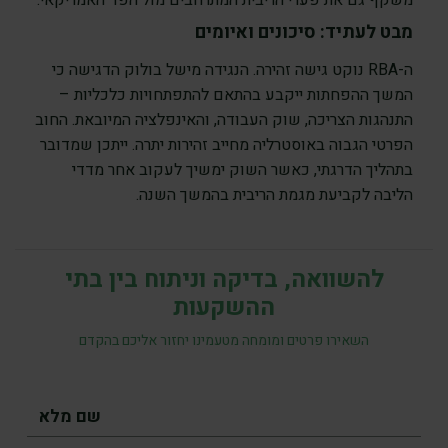
משקף גם את פערי הריבית המתרחבים מול הפד האמריקאי.
מבט לעתיד: סיכונים ואיומים
ה-RBA נוקט גישה זהירה. הנגידה מישל בולוק הדגישה כי
המשך ההפחתות ייקבע בהתאם להתפתחויות כלכליות –
התנהגות הצריכה, שוק העבודה, והאינפלציה המיובאת. החוב
הפרטי הגבוה באוסטרליה מחייב זהירות יתרה. ייתכן שמדובר
בתהליך הדרגתי, כאשר השוק ימשיך לעקוב אחר מדדי
הליבה לקביעת מגמת הריבית בהמשך השנה.
להשוואה, בדיקה וניתוח בין בתי
ההשקעות
השאירו פרטים ומומחה מטעמינו יחזור אליכם בהקדם