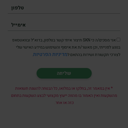
אני מסכים/ה כי SKN תיצור איתי קשר בטלפון, בדוא״ל ובוואטסאפ
בנוגע לפנייתי, וכן מאשר/ת את איסוף והשימוש במידע האישי שלי
מדיניות הפרטיות
לצורכי תקשורת ושירות בהתאם ל
.
* אין במאמר זה, בחלקו או במלואו, כל הבטחה להשגת תשואות
מהשקעות ואין האמור בו מהווה ייעוץ מקצועי לבצע השקעות בתחום
כזה או אחר.