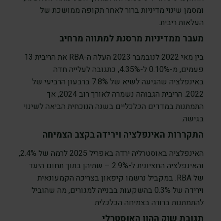
ומסמן שינוי מדיניות ברור לאחר תקופה ממושכת של
העלאות ריבית.
מעבר ממדיניות מרסנת למתווה מרחיב
בין מאי 2022 לנובמבר 2023 העלה ה-RBA את הריבית 13
פעמים, מ-0.10% ל-4.35%, כתגובה לעלייה חדה
באינפלציה שהגיעה לשיא של 7.8% ברבעון הרביעי של
2022. הריבית הגבוהה נשמרה לאורך רוב 2024, אך
התמתנות במדדים הכלכליים בשנה הנוכחית הביאה לשינוי
בגישה.
התקררות האינפלציה וירידה בקצב הצמיחה
האינפלציה באוסטרליה ירדה באפריל 2025 לרמה של 2.4%,
והאינפלציה החציונית ל-2.9% – שתיהן בתוך תחום היעד
של RBA. במקביל נרשמו קיפאון בצריכה הקמעונאית
וירידה של 0.3% בהשקעות בבנייה למגורים, מה שהוביל
להתמתנות ברורה בצמיחה הכלכלית.
תגובת שוק ההון האוסטרלי