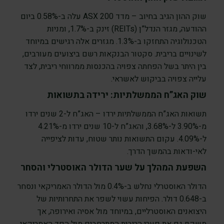
שוק ההון הגיב בחיוב – מדד ASX 200 עלה ב-0.58% ביום
ההודעה, מגזר הנדל”ן (REITs) זינק ב-1.7%, ומניות
הטכנולוגיה התחזקו ב-1.3%. מגזרים אלה רגישים במיוחד
לשינויים בריבית. סקטור הבנקאות רשם ביצועים מעורבים,
בין היתר בשל הפחתה צפויה בהכנסות ממרווחי ריבית, לצד
עלייה צפויה בביקוש לאשראי.
שוק האג”ח הממשלתיות: ירידה בתשואות
תשואות האג”ח הממשלתיות ירדו – האג”ח ל-2 שנים ירדו
מ-3.90% ל-3.68%, והאג”ח ל-10 שנים ירדו מ-4.21%
ל-4.09%. עקום התשואות נותר שטוח, עדות לציפייה
לאי-ודאות בהמשך הדרך.
השפעת המהלך על שער הדולר האוסטרלי והסחר
הדולר האוסטרלי נחלש ב-0.4% מול הדולר האמריקאי ונסחר
ב-0.648 דולר. הפיחות עשוי לשפר את התחרותיות של
היצואנים האוסטרליים, במיוחד מול אסיה ואירופה, אך