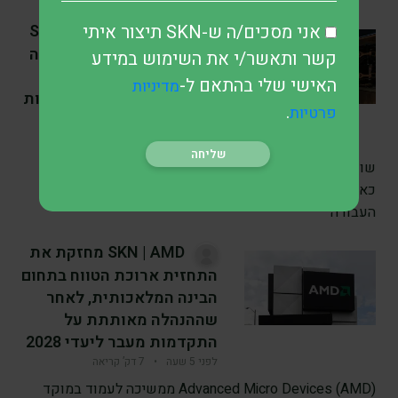
אני מסכים/ה ש-SKN תיצור איתי
SKN | שיא חדש ב-S&P
500 לאחר שנתוני התעסוקה
קשר ותאשר/י את השימוש במידע
החלשים מחזקים את
האישי שלי בהתאם ל-
מדיניות
ההערכות להפסקה בהעלאות
.
פרטיות
הריבית של הפד
לפני 5 שעה
•
7 דק’ קריאה
שוקי המניות בארצות הברית סיימו את השבוע בעליות חדות,
כאשר מדד S&P 500 ננעל בשיא חדש לאחר שנתוני שוק
העבודה
SKN | AMD מחזקת את
התחזית ארוכת הטווח בתחום
הבינה המלאכותית, לאחר
שההנהלה מאותתת על
התקדמות מעבר ליעדי 2028
לפני 5 שעה
•
7 דק’ קריאה
Advanced Micro Devices (AMD) ממשיכה לעמוד במוקד