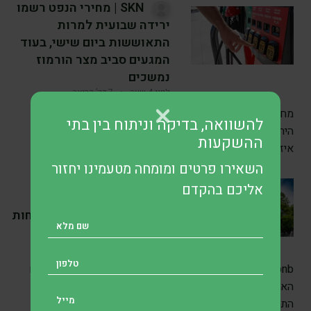
SKN | מחירי הנפט רשמו
ירידה שבועית למרות
התאוששות ביום שישי, בעוד
המגעים סביב מצר הורמוז
נמשכים
לפני 4 שעה
•
7 דק’ קריאה
מחירי הנפט סיימו את השבוע בעליות מתונות, אך רשמו את
להשוואה, בדיקה וניתוח בין בתי
הירידה השבועית החדה ביותר מזה חודשים, כאשר השווקים
ההשקעות
איזנו בין
השאירו פרטים ומומחה מטעמינו יחזור
SKN | Airbnb מגדילה
אליכם בהקדם
משמעותית את ההשקעות
בבינה מלאכותית לאחר דוחות
חזקים וזינוק במניה
לפני 4 שעה
•
7 דק’ קריאה
Airbnb הציגה את אחד הרבעונים החזקים ביותר שלה בשנים
האחרונות, לאחר שעקפה את תחזיות וול סטריט והעלתה את
התחזית לשנה